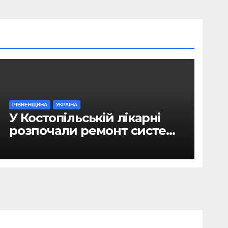
РІВНЕНЩИНА
УКРАЇНА
У Костопільській лікарні
розпочали ремонт системи
гарячого водопостачання