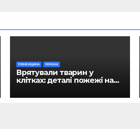
РІВНЕНЩИНА
УКРАЇНА
Врятували тварин у
клітках: деталі пожежі на
ринку в Рівному