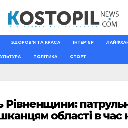
ЗДОРОВ’Я ТА КРАСА
ІНТЕР’ЄР
ЛАЙФХА
УЛЬТУРА
ПОЛІТИКА
СПОРТ
ь Рівненщини: патрульн
канцям області в час 