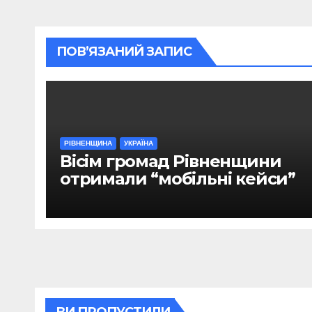
ПОВ’ЯЗАНИЙ ЗАПИС
РІВНЕНЩИНА
УКРАЇНА
Вісім громад Рівненщини
отримали “мобільні кейси”