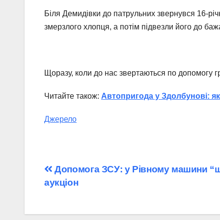
Біля Демидівки до патрульних звернувся 16-річн
змерзлого хлопця, а потім підвезли його до баж
Щоразу, коли до нас звертаються по допомогу гр
Читайте також:
Автопригода у Здолбунові: я
Джерело
Навігація
Допомога ЗСУ: у Рівному машини “ш
аукціон
записів