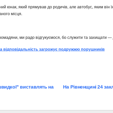
ий юнак, який прямував до родичів, але автобус, яким він ї
аного місця.
омадяни, ми радо відгукуємося, бо служити та захищати — дл
ка відповідальність загрожує подружжю порушників
видкої” виставлять на
На Рівненщині 24 зак