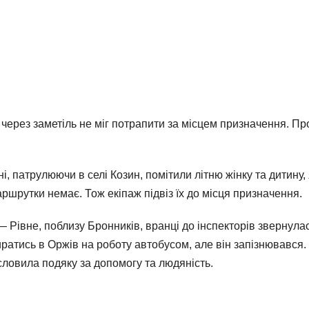
через заметіль не міг потрапити за місцем призначення. Про
ні, патрулюючи в селі Козин, помітили літню жінку та дитину
аршрутки немає. Тож екіпаж підвіз їх до місця призначення.
 Рівне, поблизу Бронників, вранці до інспекторів звернула
ратись в Оржів на роботу автобусом, але він запізнювався. 
словила подяку за допомогу та людяність.