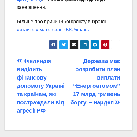
завершення.
Більше про причини конфлікту в Ізраїлі
читайте у матеріалі РБК-Україна
.
Навігація
Фінляндія
Держава має
виділить
розробити план
записів
фінансову
виплати
допомогу Україні
“Енергоатомом”
та країнам, які
17 млрд гривень
постраждали від
боргу, – нардеп
агресії РФ