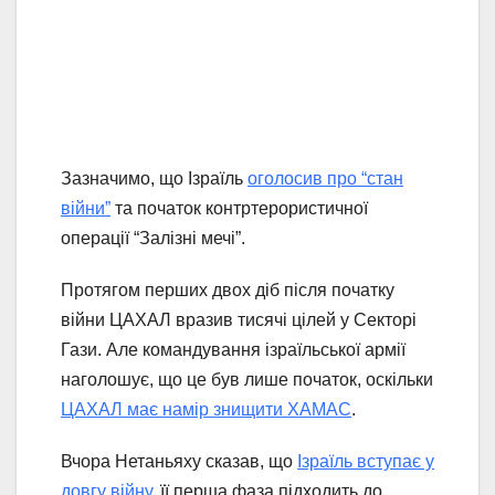
Зазначимо, що Ізраїль
оголосив про “стан
війни”
та початок контртерористичної
операції “Залізні мечі”.
Протягом перших двох діб після початку
війни ЦАХАЛ вразив тисячі цілей у Секторі
Гази. Але командування ізраїльської армії
наголошує, що це був лише початок, оскільки
ЦАХАЛ має намір знищити ХАМАС
.
Вчора Нетаньяху сказав, що
Ізраїль вступає у
довгу війну
, її перша фаза підходить до