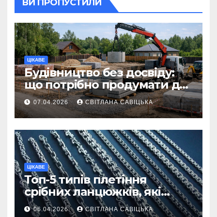
ВИ ПРОПУСТИЛИ
ЦІКАВЕ
Будівництво без досвіду:
що потрібно продумати до
першої доставки на
07.04.2026
СВІТЛАНА САВІЦЬКА
ділянку
ЦІКАВЕ
Топ-5 типів плетіння
срібних ланцюжків, які
вважаються
06.04.2026
СВІТЛАНА САВІЦЬКА
найнадійнішими