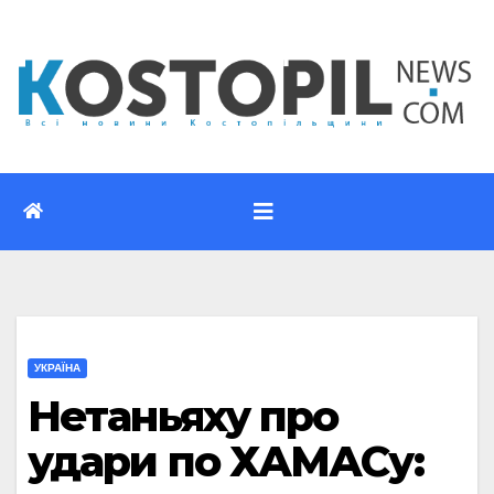
Перейти
до
вмісту
УКРАЇНА
Нетаньяху про
удари по ХАМАСу: