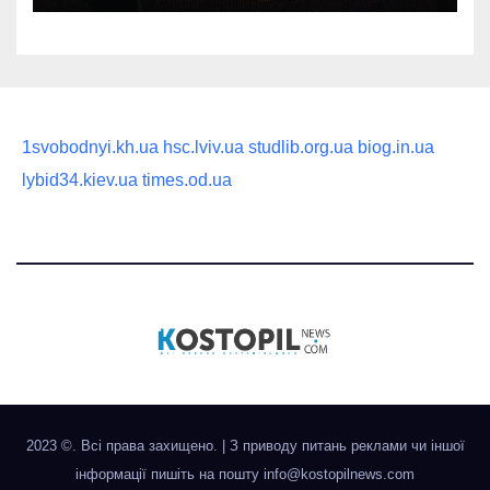
1svobodnyi.kh.ua
hsc.lviv.ua
studlib.org.ua
biog.in.ua
lybid34.kiev.ua
times.od.ua
2023 ©. Всі права захищено.
|
З приводу питань реклами чи іншої
інформації пишіть на пошту
info@kostopilnews.com