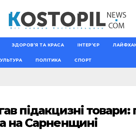
ЗДОРОВ’Я ТА КРАСА
ІНТЕР’ЄР
ЛАЙФХА
УЛЬТУРА
ПОЛІТИКА
СПОРТ
гав підакцизні товари:
а на Сарненщині