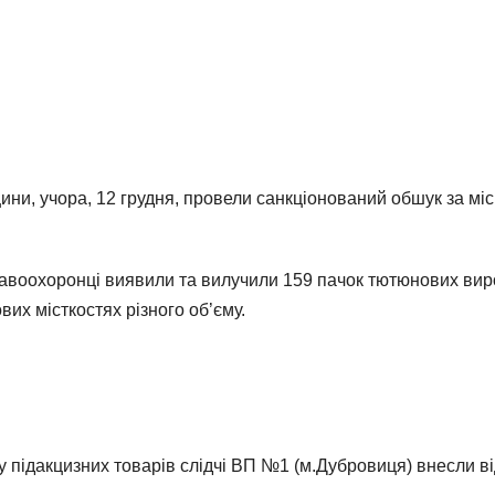
ини, учора, 12 грудня, провели санкціонований обшук за м
авоохоронці виявили та вилучили 159 пачок тютюнових виро
вих місткостях різного об’єму.
у підакцизних товарів слідчі ВП №1 (м.Дубровиця) внесли ві