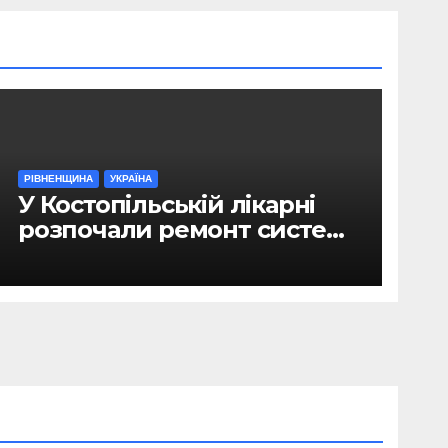
РІВНЕНЩИНА
УКРАЇНА
У Костопільській лікарні
розпочали ремонт системи
гарячого водопостачання