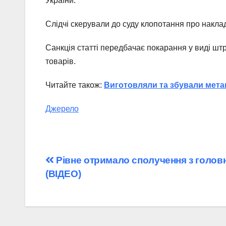
України.
Слідчі скерували до суду клопотання про накла
Санкція статті передбачає покарання у виді шт
товарів.
Читайте також:
Виготовляли та збували мета
Джерело
Навігація
Рівне отримало сполучення з голов
(ВІДЕО)
записів