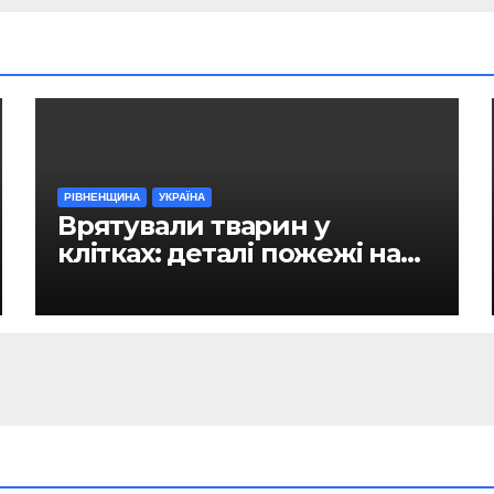
РІВНЕНЩИНА
УКРАЇНА
Врятували тварин у
клітках: деталі пожежі на
ринку в Рівному