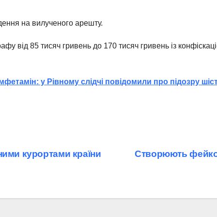
дення на вилученого арешту.
рафу від 85 тисяч гривень до 170 тисяч гривень із конфіск
мфетамін: у Рівному слідчі повідомили про підозру ші
ними курортами країни
Створюють фейков