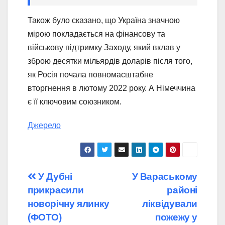
Також було сказано, що Україна значною
мірою покладається на фінансову та
військову підтримку Заходу, який вклав у
зброю десятки мільярдів доларів після того,
як Росія почала повномасштабне
вторгнення в лютому 2022 року. А Німеччина
є її ключовим союзником.
Джерело
Навігація
У Дубні
У Вараському
прикрасили
районі
записів
новорічну ялинку
ліквідували
(ФОТО)
пожежу у