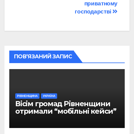
приватному
господарстві
ПОВ’ЯЗАНИЙ ЗАПИС
РІВНЕНЩИНА
УКРАЇНА
Вісім громад Рівненщини
отримали “мобільні кейси”