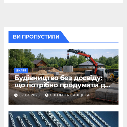
ВИ ПРОПУСТИЛИ
ЦІКАВЕ
Будівництво без досвіду:
що потрібно продумати до
першої доставки на
07.04.2026
СВІТЛАНА САВІЦЬКА
ділянку