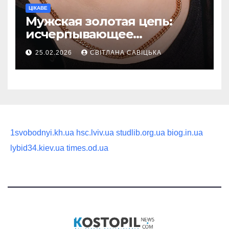
ЦІКАВЕ
Мужская золотая цепь:
исчерпывающее
руководство по выбору
25.02.2026
СВІТЛАНА САВІЦЬКА
статусного украшения
1svobodnyi.kh.ua
hsc.lviv.ua
studlib.org.ua
biog.in.ua
lybid34.kiev.ua
times.od.ua