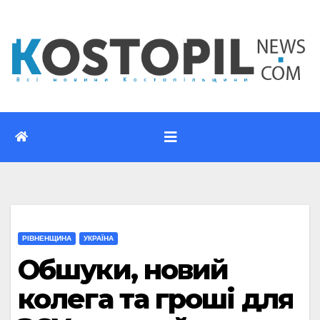
Перейти
до
вмісту
РІВНЕНЩИНА
УКРАЇНА
Обшуки, новий
колега та гроші для