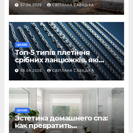
першої доставки на
07.04.2026
СВІТЛАНА САВІЦЬКА
ділянку
ЦІКАВЕ
Топ-5 типів плетіння
срібних ланцюжків, які
вважаються
06.04.2026
СВІТЛАНА САВІЦЬКА
найнадійнішими
ЦІКАВЕ
Эстетика домашнего спа:
как превратить
ежедневную гигиену в