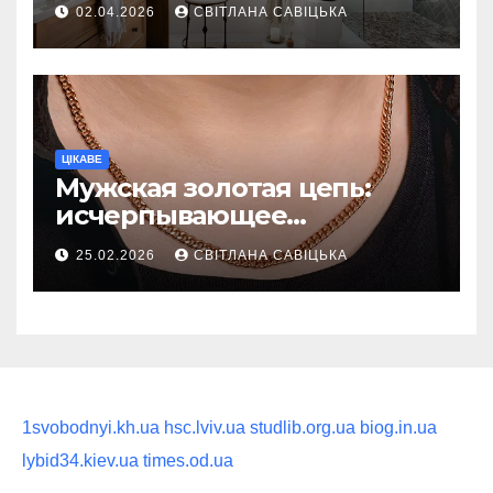
02.04.2026
СВІТЛАНА САВІЦЬКА
восстанавливающий
ритуал
ЦІКАВЕ
Мужская золотая цепь:
исчерпывающее
руководство по выбору
25.02.2026
СВІТЛАНА САВІЦЬКА
статусного украшения
1svobodnyi.kh.ua
hsc.lviv.ua
studlib.org.ua
biog.in.ua
lybid34.kiev.ua
times.od.ua