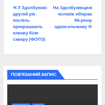
Навігація
У Здолбунові
На Здолбунівщині
другий рік
чоловік обікрав
записів
поспіль
86-річну
прикрашають
односельчанку
ялинку біля
скверу (ФОТО)
ПОВ’ЯЗАНИЙ ЗАПИС