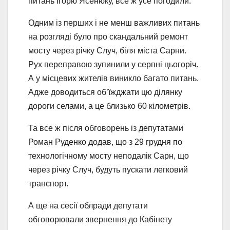
питань Ігорю Ясенюку, все ж усе погодили.
Одним із перших і не менш важливих питань
на розгляді було про скандальний ремонт
мосту через річку Случ, біля міста Сарни.
Рух переправою зупинили у серпні цьогоріч.
А у місцевих жителів виникло багато питань.
Адже доводиться об’їжджати цю ділянку
дороги селами, а це близько 60 кілометрів.
Та все ж після обговорень із депутатами
Роман Руденко додав, що з 29 грудня по
технологічному мосту неподалік Сарн, що
через річку Случ, будуть пускати легковий
транспорт.
А ще на сесії облради депутати
обговорювали звернення до Кабінету