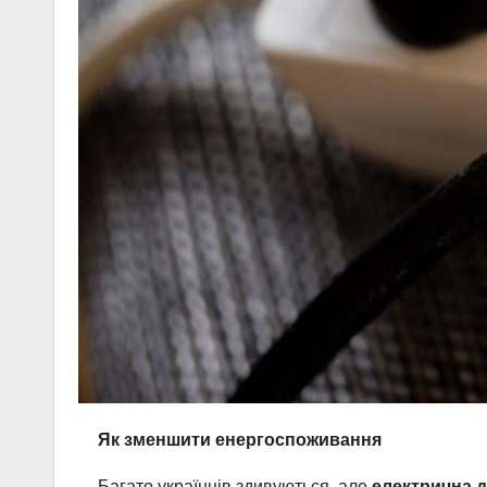
Як зменшити енергоспоживання
Багато українців здивуються, але
електрична 