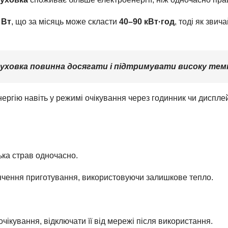
 Вт
, що за місяць може скласти
40–90 кВт·год
, тоді як зви
уховка повинна досягати і підтримувати високу те
ргію навіть у режимі очікування через годинник чи дисплей
лька страв одночасно.
інчення приготування, використовуючи залишкове тепло.
ікування, відключати її від мережі після використання.