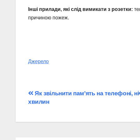
Інші прилади, які слід вимикати з розетки:
те
причиною пожеж.
Джерело
Навігація
Як звільнити пам’ять на телефоні, ні
хвилин
записів