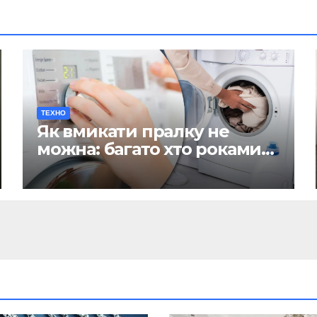
ТЕХНО
Як вмикати пралку не
можна: багато хто роками
робить таку помилку