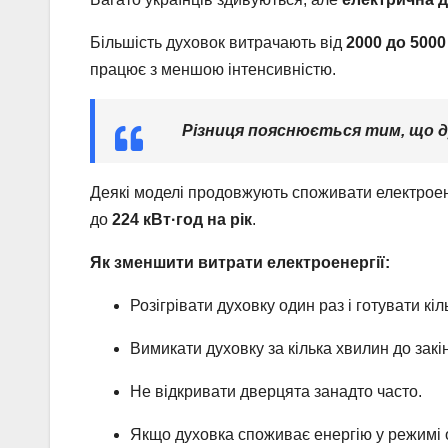
Більшість духовок витрачають від
2000 до 5000
працює з меншою інтенсивністю.
Різниця пояснюється тим, що д
Деякі моделі продовжують споживати електроене
до
224 кВт·год на рік
.
Як зменшити витрати електроенергії:
Розігрівати духовку один раз і готувати кі
Вимикати духовку за кілька хвилин до зак
Не відкривати дверцята занадто часто.
Якщо духовка споживає енергію у режимі оч