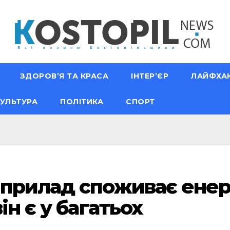
ЗДОРОВ’Я ТА КРАСА
ІНТЕР’ЄР
ЛАЙФХА
УЛЬТУРА
ПОЛІТИКА
СПОРТ
прилад споживає енерг
ін є у багатьох