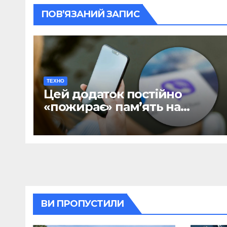
ПОВ’ЯЗАНИЙ ЗАПИС
ТЕХНО
Цей додаток постійно
«пожирає» пам’ять на
телефоні: як вирішити
проблему в кілька кліків
ВИ ПРОПУСТИЛИ