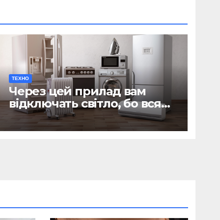
ТЕХНО
Через цей прилад вам
відключать світло, бо вся
техніка згорить: Пристрій є
у кожному домі