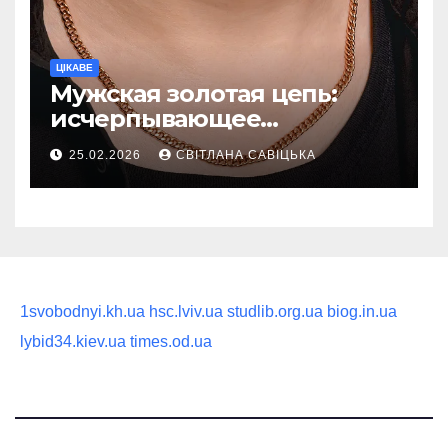
ЦІКАВЕ
Мужская золотая цепь:
исчерпывающее
руководство по выбору
25.02.2026
СВІТЛАНА САВІЦЬКА
статусного украшения
1svobodnyi.kh.ua
hsc.lviv.ua
studlib.org.ua
biog.in.ua
lybid34.kiev.ua
times.od.ua