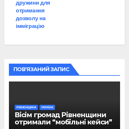
дружини для
отримання
дозволу на
імміграцію
ПОВ’ЯЗАНИЙ ЗАПИС
РІВНЕНЩИНА
УКРАЇНА
Вісім громад Рівненщини
отримали “мобільні кейси”