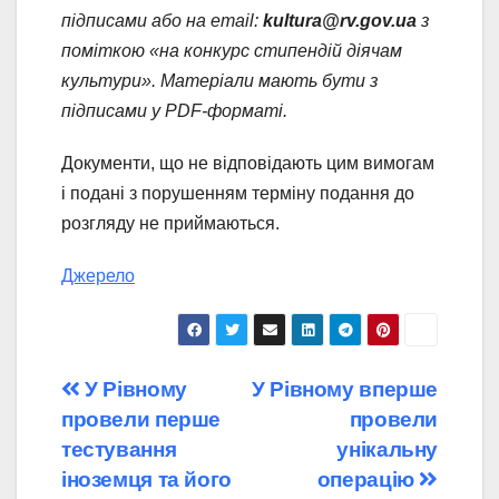
підписами або на email:
kultura@rv.gov.ua
з
поміткою «на конкурс стипендій діячам
культури». Матеріали мають бути з
підписами у PDF-форматі.
Документи, що не відповідають цим вимогам
і подані з порушенням терміну подання до
розгляду не приймаються.
Джерело
Навігація
У Рівному
У Рівному вперше
провели перше
провели
записів
тестування
унікальну
іноземця та його
операцію