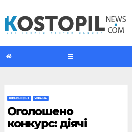
Перейти
до
вмісту
РІВНЕНЩИНА
УКРАЇНА
Оголошено
конкурс: діячі