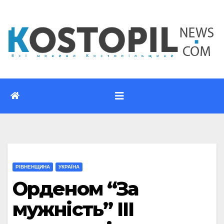
Перейти
до
вмісту
РІВНЕНЩИНА
УКРАЇНА
Орденом “За
мужність” III