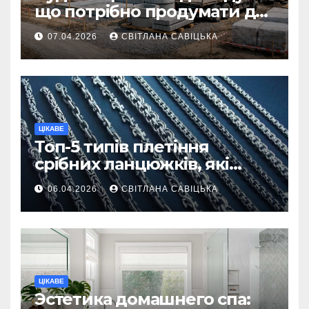
що потрібно продумати до
першої доставки на
07.04.2026
СВІТЛАНА САВІЦЬКА
ділянку
ЦІКАВЕ
Топ-5 типів плетіння
срібних ланцюжків, які
вважаються
06.04.2026
СВІТЛАНА САВІЦЬКА
найнадійнішими
ЦІКАВЕ
Эстетика домашнего спа: