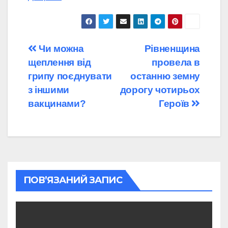
Навігація
Чи можна
Рівненщина
щеплення від
провела в
записів
грипу поєднувати
останню земну
з іншими
дорогу чотирьох
вакцинами?
Героїв
ПОВ’ЯЗАНИЙ ЗАПИС