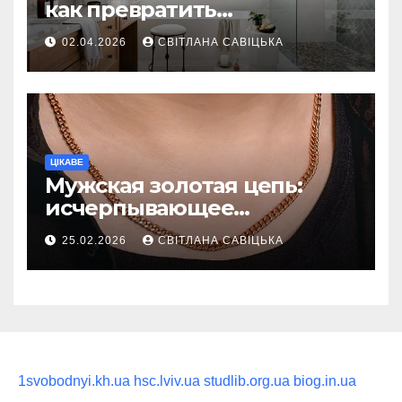
как превратить
ежедневную гигиену в
02.04.2026
СВІТЛАНА САВІЦЬКА
восстанавливающий
ритуал
ЦІКАВЕ
Мужская золотая цепь:
исчерпывающее
руководство по выбору
25.02.2026
СВІТЛАНА САВІЦЬКА
статусного украшения
1svobodnyi.kh.ua
hsc.lviv.ua
studlib.org.ua
biog.in.ua