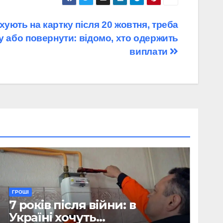
ахують на картку після 20 жовтня, треба
у або повернути: відомо, хто одержить
виплати
ГРОШІ
7 років після війни: в
Україні хочуть