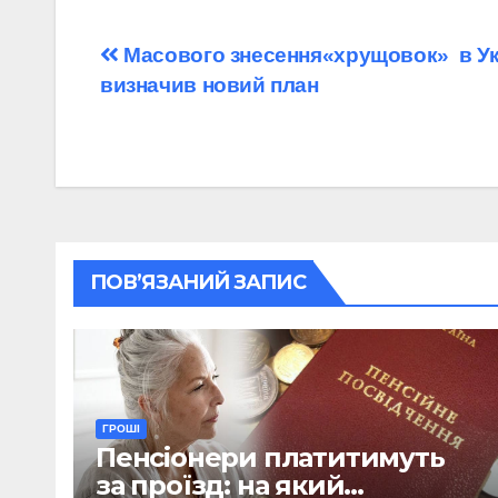
Навігація
Масового знесення«хрущовок» в Укр
визначив новий план
записів
ПОВ’ЯЗАНИЙ ЗАПИС
ГРОШІ
Пенсіонери платитимуть
за проїзд: на який