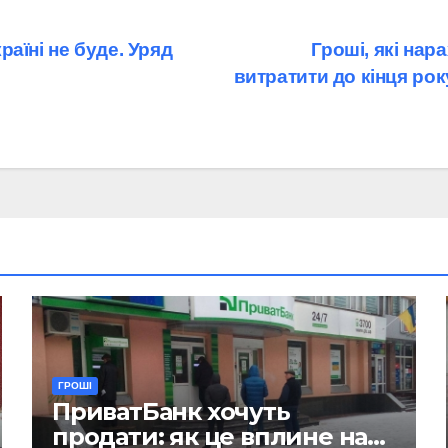
аїні не буде. Уряд
Гроші, які нар
витратити до кінця рок
ГРОШІ
ПриватБанк хочуть
продати: як це вплине на