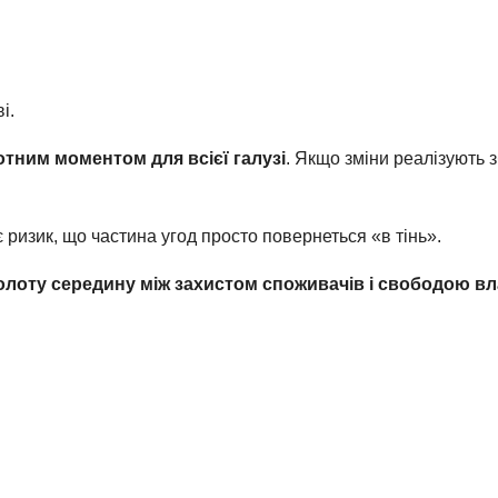
і.
тним моментом для всієї галузі
. Якщо зміни реалізують 
ризик, що частина угод просто повернеться «в тінь».
олоту середину між захистом споживачів і свободою вл