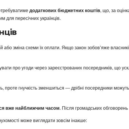
потребуватиме
додаткових бюджетних коштів
, що, за оцін
м для пересічних українців.
нців
 або зміна схеми їх оплати. Якщо закон зобов’яже власників
увати про угоди через зареєстрованих посередників, що уск
ь, проте гнучкість зменшиться — дрібні посередники можуть
ься вже найближчим часом
. Після громадських обговорень
рухомості може виглядати зовсім інакше: