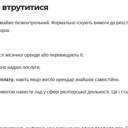
 втрутитися
— майже безконтрольний. Формально існують вимоги до реєст
вірок.
ості місячної оренди або перевищують її;
но надані послуги;
оплату
, навіть якщо житло орендар знайшов самостійно.
имогою навести лад у сфері рієлторської діяльності. Це і с