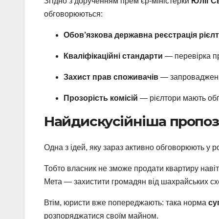
Згідно з дорученням прем’єр-міністерки
Юлії С
обговорюються:
Обов’язкова державна реєстрація рієлт
Кваліфікаційні стандарти
— перевірка пр
Захист прав споживачів
— запровадження
Прозорість комісій
— рієлтори мають обґр
Найдискусійніша пропоз
Одна з ідей, яку зараз активно обговорюють у р
Тобто власник не зможе продати квартиру наві
Мета — захистити громадян від шахрайських схе
Втім, юристи вже попереджають: така норма
су
розпоряджатися своїм майном.