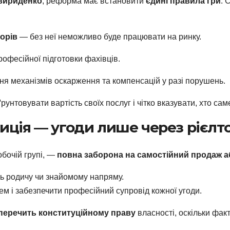
вириденко
, реформа має встановити
єдині правила гри
. 
орів
— без неї неможливо буде працювати на ринку.
офесійної підготовки фахівців.
 механізмів оскарження та компенсацій у разі порушень.
унтовувати вартість своїх послуг і чітко вказувати, хто са
иція — угоди лише через рієлт
обочій групі, —
повна заборона на самостійний продаж аб
ть родичу чи знайомому напряму.
м і забезпечити професійний супровід кожної угоди.
перечить конституційному праву
власності, оскільки фа