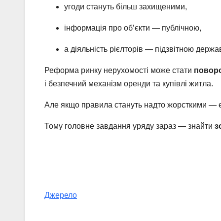
угоди стануть більш захищеними,
інформація про об’єкти — публічною,
а діяльність рієлторів — підзвітною держав
Реформа ринку нерухомості може стати
поворо
і безпечний механізм оренди та купівлі житла.
Але якщо правила стануть надто жорсткими — є 
Тому головне завдання уряду зараз — знайти
з
Джерело