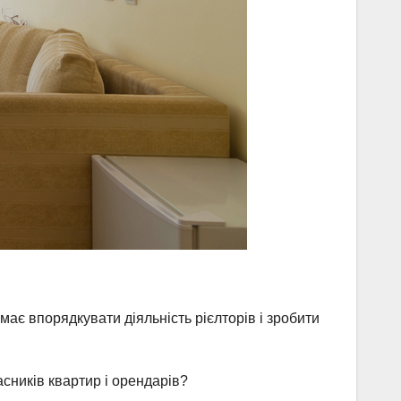
має впорядкувати діяльність рієлторів і зробити
сників квартир і орендарів?