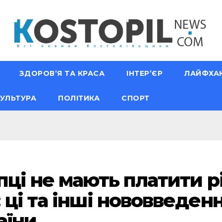
ЗДОРОВ’Я ТА КРАСА
ІНТЕР’ЄР
ЛАЙФХА
УЛЬТУРА
ПОЛІТИКА
СПОРТ
пці не мають платити р
ці та інші нововведен
раїни