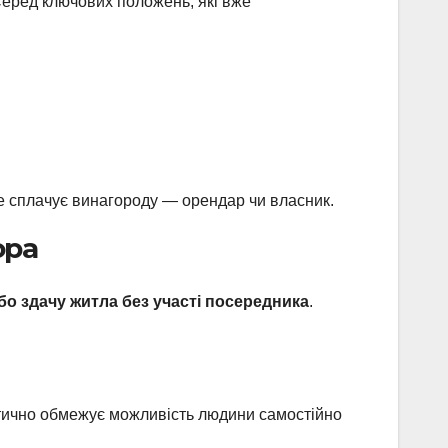
Серед ключових положень, які вже
ме сплачує винагороду — орендар чи власник.
ора
о здачу житла без участі посередника
.
ктично обмежує можливість людини самостійно