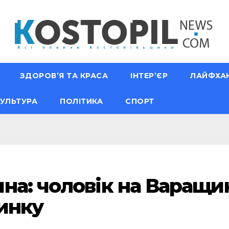
ЗДОРОВ’Я ТА КРАСА
ІНТЕР’ЄР
ЛАЙФХА
УЛЬТУРА
ПОЛІТИКА
СПОРТ
на: чоловік на Варащи
динку