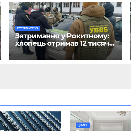
CУСПІЛЬСТВО
Затримання у Рокитному:
хлопець отримав 12 тисяч
Євро за допомогу
чоловікам
ЦІКАВЕ