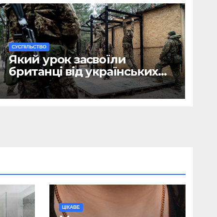
CУСПІЛЬСТВО
Який урок засвоїли
британці від українських
військових?
ЦІКАВЕ