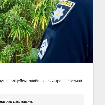
шуків поліцейські знайшли психотропні рослини
ласного вживання.