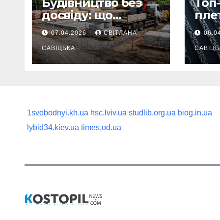
Будівництво без
Топ-
досвіду: що
пле
потрібно
ланц
07.04.2026
СВІТЛАНА
06.0
продумати до
вва
першої доставки
САВІЦЬКА
най
САВІЦЬ
на ділянку
1svobodnyi.kh.ua
hsc.lviv.ua
studlib.org.ua
biog.in.ua
lybid34.kiev.ua
times.od.ua