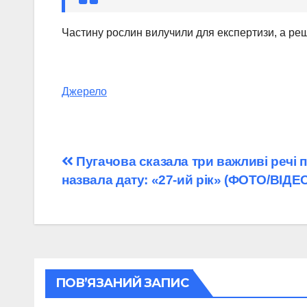
Частину рослин вилучили для експертизи, а ре
Джерело
Навігація
Пугачова сказала три важливі речі п
назвала дату: «27-ий рік» (ФОТО/ВІДЕ
записів
ПОВ’ЯЗАНИЙ ЗАПИС