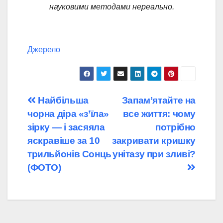
науковими методами нереально.
Джерело
Навігація
Найбільша
Запам’ятайте на
чорна діра «з’їла»
все життя: чому
записів
зірку — і засяяла
потрібно
яскравіше за 10
закривати кришку
трильйонів Сонць
унітазу при зливі?
(ФОТО)