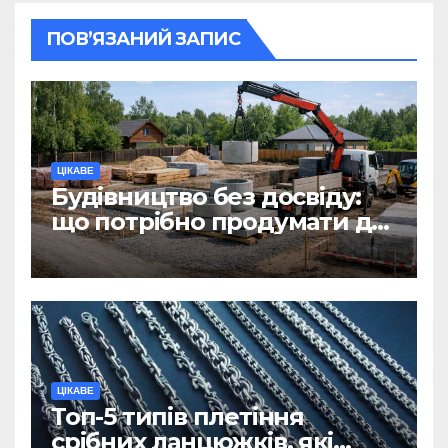
ПОВ’ЯЗАНИЙ ЗАПИС
ЦІКАВЕ
Будівництво без досвіду:
що потрібно продумати до
першої доставки на
ділянку
ЦІКАВЕ
Топ-5 типів плетіння
срібних ланцюжків, які