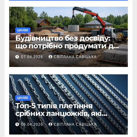
ЦІКАВЕ
Будівництво без досвіду:
що потрібно продумати до
першої доставки на
07.04.2026
СВІТЛАНА САВІЦЬКА
ділянку
ЦІКАВЕ
Топ-5 типів плетіння
срібних ланцюжків, які
вважаються
06.04.2026
СВІТЛАНА САВІЦЬКА
найнадійнішими