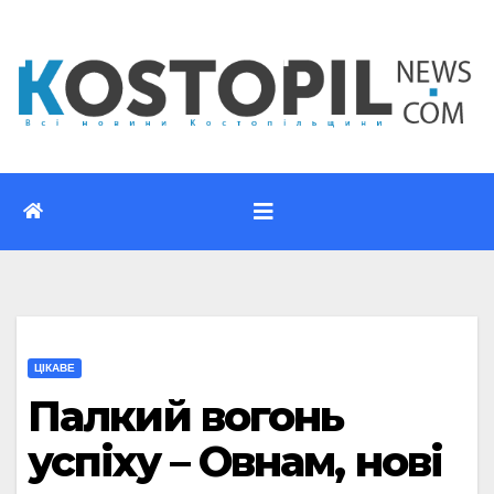
Перейти
до
вмісту
ЦІКАВЕ
Палкий вогонь
успіху – Овнам, нові