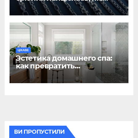
вважаються
найнадійнішими
ЦІКАВЕ
Эстетика домашнего спа:
как превратить
ежедневную гигиену в
восстанавливающий
ритуал
ВИ ПРОПУСТИЛИ