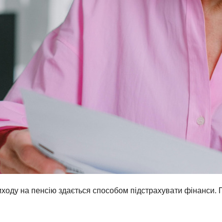
виходу на пенсію здається способом підстрахувати фінанси.