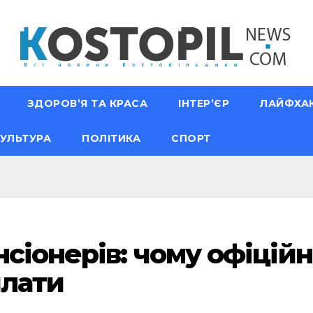
ЗДОРОВ’Я ТА КРАСА
ІНТЕР’ЄР
ЛАЙФХА
УЛЬТУРА
ПОЛІТИКА
СПОРТ
сіонерів: чому офіційн
плати