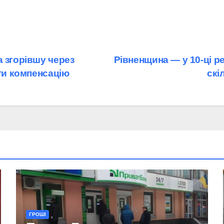
 згорівшу через
Рівненщина — у 10-ці р
ати компенсацію
скі
ГРОШІ