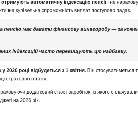
 отримують автоматичну індексацію пенсії
і не нарахову
ктична купівельна спроможність виплат поступово падає.
 пенсію має давати фінансову винагороду — за кожен 
ених індексацій часто перевищують цю надбавку.
в
у 2026 році відбудеться з 1 квітня.
Він стосуватиметься т
ці страхового стажу.
раховуючи додатковий стаж і заробіток, із якого сплачувал
жеті на 2026 рік.