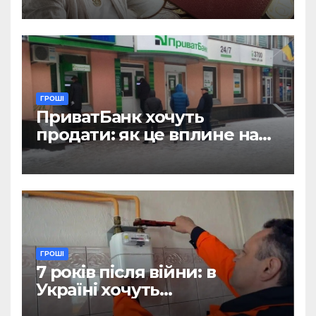
ГРОШІ
ПриватБанк хочуть
продати: як це вплине на
отримання зарплат, пенсій
і стипендій
ГРОШІ
7 років після війни: в
Україні хочуть
відтермінувати