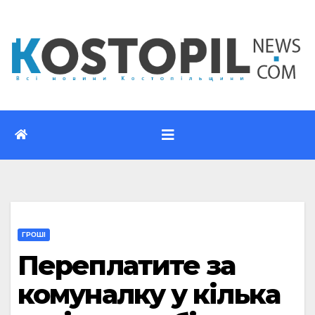
Перейти
до
вмісту
ГРОШІ
Переплатите за
комуналку у кілька