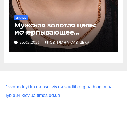
ЦІКАВЕ
Мужская золотая цепь:
исчерпывающее
руководство по выбору
25.02.2026
СВІТЛАНА САВІЦЬКА
статусного украшения
1svobodnyi.kh.ua
hsc.lviv.ua
studlib.org.ua
biog.in.ua
lybid34.kiev.ua
times.od.ua