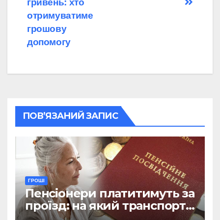
гривень: хто
отримуватиме
грошову
допомогу
ПОВ’ЯЗАНИЙ ЗАПИС
ГРОШІ
Пенсіонери платитимуть за
проїзд: на який транспорт
не діятиме пільга