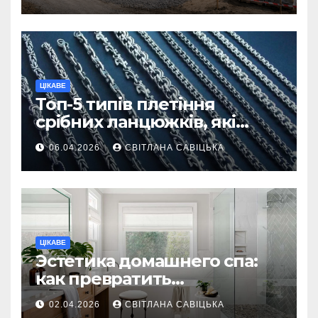
ділянку
ЦІКАВЕ
Топ-5 типів плетіння
срібних ланцюжків, які
вважаються
06.04.2026
СВІТЛАНА САВІЦЬКА
найнадійнішими
ЦІКАВЕ
Эстетика домашнего спа:
как превратить
ежедневную гигиену в
02.04.2026
СВІТЛАНА САВІЦЬКА
восстанавливающий