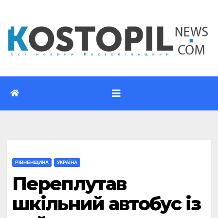
Перейти
до
вмісту
РІВНЕНЩИНА
УКРАЇНА
Переплутав
шкільний автобус із