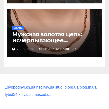
ритуал
ЦІКАВЕ
Мужская золотая цепь:
исчерпывающее
руководство по выбору
25.02.2026
СВІТЛАНА САВІЦЬКА
статусного украшения
1svobodnyi.kh.ua
hsc.lviv.ua
studlib.org.ua
biog.in.ua
lybid34.kiev.ua
times.od.ua