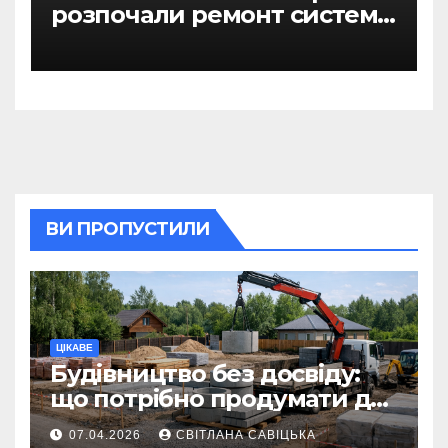
розпочали ремонт системи
гарячого водопостачання
ВИ ПРОПУСТИЛИ
ЦІКАВЕ
Будівництво без досвіду:
що потрібно продумати до
першої доставки на
07.04.2026
СВІТЛАНА САВІЦЬКА