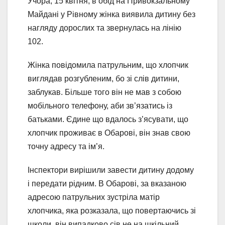
Учора, 15 квітня, в обід на Привокзальному
Майдані у Рівному жінка виявила дитину без
нагляду дорослих та звернулась на лінію
102.
Жінка повідомила патрульним, що хлопчик
виглядав розгубленим, бо зі слів дитини,
заблукав. Більше того він не мав з собою
мобільного телефону, аби зв’язатись із
батьками. Єдине що вдалось з’ясувати, що
хлопчик проживає в Обарові, він знав свою
точну адресу та ім’я.
Інспектори вирішили завести дитину додому
і передати рідним. В Обарові, за вказаною
адресою патрульних зустріла матір
хлопчика, яка розказала, що повертаючись зі
школи, він випадково сів не на шкільний