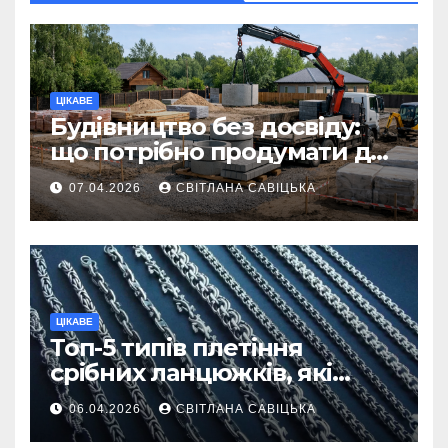
ЦІКАВЕ
Будівництво без досвіду:
що потрібно продумати до
першої доставки на
07.04.2026
СВІТЛАНА САВІЦЬКА
ділянку
ЦІКАВЕ
Топ-5 типів плетіння
срібних ланцюжків, які
вважаються
06.04.2026
СВІТЛАНА САВІЦЬКА
найнадійнішими