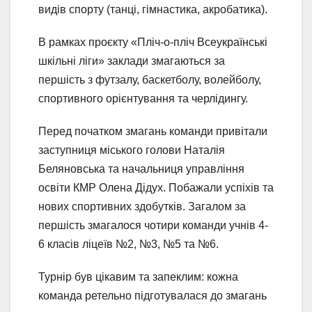
видів спорту (танці, гімнастика, акробатика).
В рамках проєкту «Пліч-о-пліч Всеукраїнські
шкільні ліги» заклади змагаються за
першість з футзалу, баскетболу, волейболу,
спортивного орієнтування та черлідингу.
Перед початком змагань команди привітали
заступниця міського голови Наталія
Беляновська та начальниця управління
освіти КМР Олена Дідух. Побажали успіхів та
нових спортивних здобутків. Загалом за
першість змагалося чотири команди учнів 4-
6 класів ліцеїв №2, №3, №5 та №6.
Турнір був цікавим та запеклим: кожна
команда ретельно підготувалася до змагань