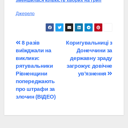
зменшилася кількість хворих на грип
Джерело
Навігація
8 разів
Коригувальниці з
виїжджали на
Донеччини за
записів
виклики:
державну зраду
рятувальники
загрожує довічне
Рівненщини
ув’язнення
попереджають
про штрафи за
злочин (ВІДЕО)