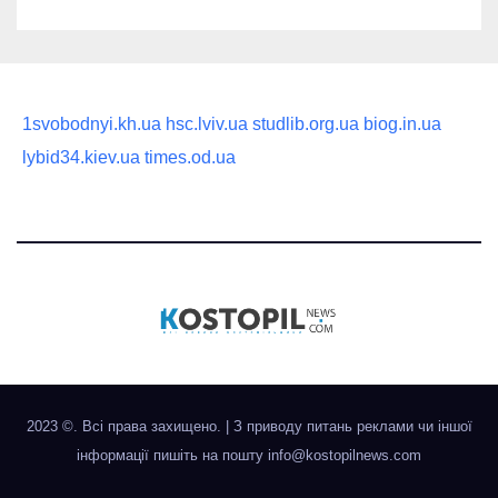
1svobodnyi.kh.ua
hsc.lviv.ua
studlib.org.ua
biog.in.ua
lybid34.kiev.ua
times.od.ua
2023 ©. Всі права захищено.
|
З приводу питань реклами чи іншої
інформації пишіть на пошту
info@kostopilnews.com