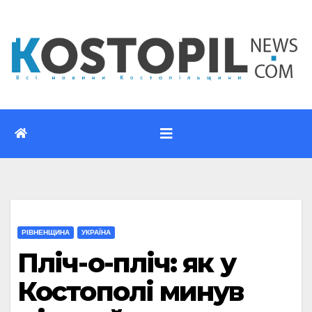
Перейти
до
вмісту
РІВНЕНЩИНА
УКРАЇНА
Пліч-о-пліч: як у
Костополі минув