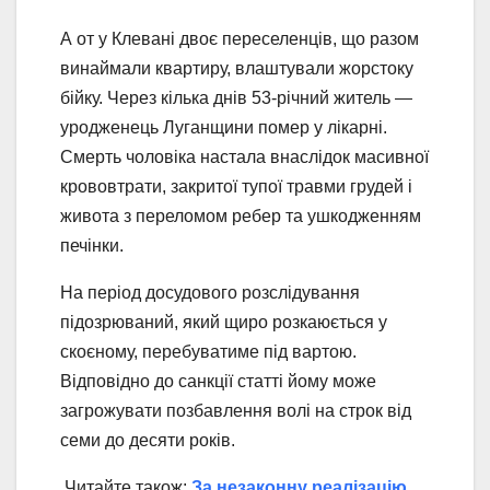
А от у Клевані двоє переселенців, що разом
винаймали квартиру, влаштували жорстоку
бійку. Через кілька днів 53-річний житель —
уродженець Луганщини помер у лікарні.
Смерть чоловіка настала внаслідок масивної
крововтрати, закритої тупої травми грудей і
живота з переломом ребер та ушкодженням
печінки.
На період досудового розслідування
підозрюваний, який щиро розкаюється у
скоєному, перебуватиме під вартою.
Відповідно до санкції статті йому може
загрожувати позбавлення волі на строк від
семи до десяти років.
Читайте також:
За незаконну реалізацію