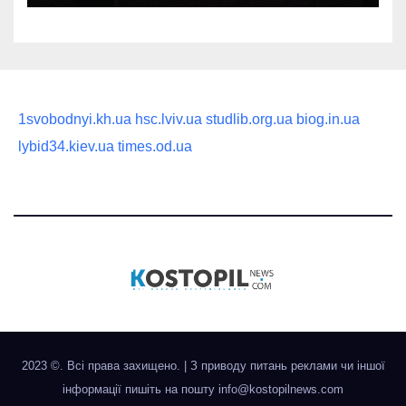
1svobodnyi.kh.ua
hsc.lviv.ua
studlib.org.ua
biog.in.ua
lybid34.kiev.ua
times.od.ua
2023 ©. Всі права захищено.
|
З приводу питань реклами чи іншої
інформації пишіть на пошту
info@kostopilnews.com