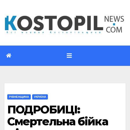
Перейти
до
вмісту
РІВНЕНЩИНА
УКРАЇНА
ПОДРОБИЦІ:
Смертельна бійка