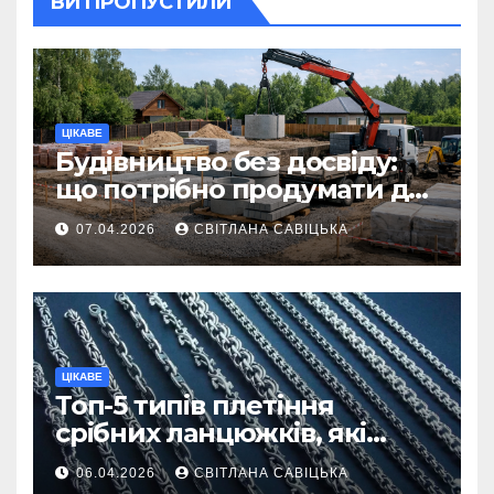
ВИ ПРОПУСТИЛИ
ЦІКАВЕ
Будівництво без досвіду:
що потрібно продумати до
першої доставки на
07.04.2026
СВІТЛАНА САВІЦЬКА
ділянку
ЦІКАВЕ
Топ-5 типів плетіння
срібних ланцюжків, які
вважаються
06.04.2026
СВІТЛАНА САВІЦЬКА
найнадійнішими