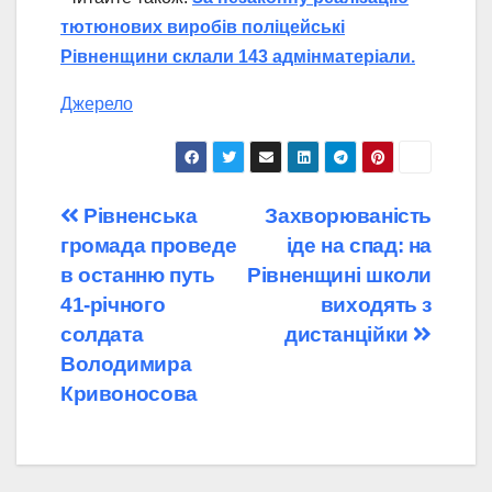
тютюнових виробів поліцейські
Рівненщини склали 143 адмінматеріали.
Джерело
Навігація
Рівненська
Захворюваність
громада проведе
іде на спад: на
записів
в останню путь
Рівненщині школи
41-річного
виходять з
солдата
дистанційки
Володимира
Кривоносова