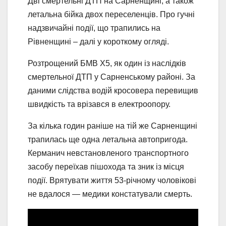
Дві смертельні ДТП на Сарненщині, а також
летальна бійка двох переселенців. Про гучні
надзвичайні події, що трапились на
Рівненщині – далі у короткому огляді.
Розтрощений БМВ Х5, як один із наслідків
смертельної ДТП у Сарненському районі. За
даними слідства водій кросовера перевищив
швидкість та врізався в електроопору.
За кілька годин раніше на тій же Сарненщині
трапилась ще одна летальна автопригода.
Керманич невстановленого транспортного
засобу переїхав пішохода та зник із місця
події. Врятувати життя 53-річному чоловікові
не вдалося — медики констатували смерть.