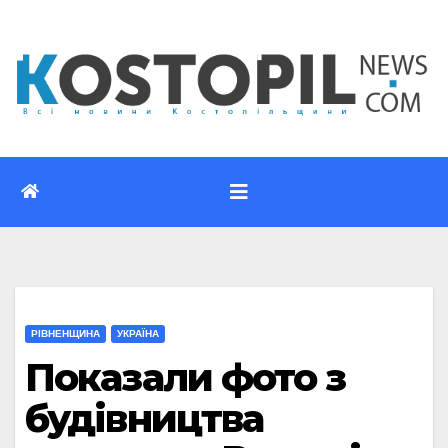
Перейти
до
вмісту
РІВНЕНЩИНА
УКРАЇНА
Показали фото з
будівництва