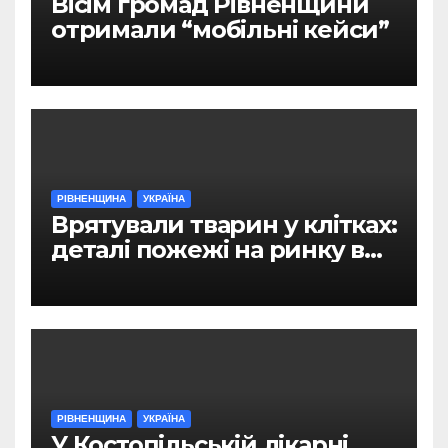
Вісім громад Рівненщини
отримали “мобільні кейси”
РІВНЕНЩИНА
УКРАЇНА
Врятували тварин у клітках:
деталі пожежі на ринку в
Рівному
РІВНЕНЩИНА
УКРАЇНА
У Костопільській лікарні