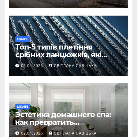
ділянку
ЦІКАВЕ
Топ-5 типів плетіння
срібних ланцюжків, які
вважаються
06.04.2026
СВІТЛАНА САВІЦЬКА
найнадійнішими
ЦІКАВЕ
Эстетика домашнего спа:
как превратить
ежедневную гигиену в
02.04.2026
СВІТЛАНА САВІЦЬКА