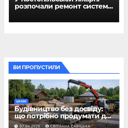
розпочали ремонт системи
гарячого водопостачання
ВИ ПРОПУСТИЛИ
ЦІКАВЕ
Будівництво без досвіду:
що потрібно продумати до
першої доставки на
07.04.2026
СВІТЛАНА САВІЦЬКА