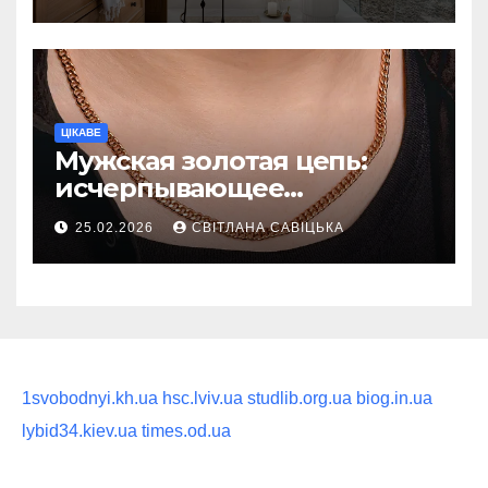
восстанавливающий
ритуал
ЦІКАВЕ
Мужская золотая цепь:
исчерпывающее
руководство по выбору
25.02.2026
СВІТЛАНА САВІЦЬКА
статусного украшения
1svobodnyi.kh.ua
hsc.lviv.ua
studlib.org.ua
biog.in.ua
lybid34.kiev.ua
times.od.ua