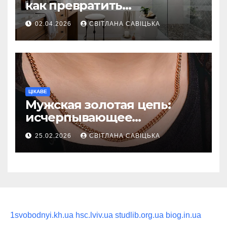
как превратить
ежедневную гигиену в
02.04.2026
СВІТЛАНА САВІЦЬКА
восстанавливающий
ритуал
ЦІКАВЕ
Мужская золотая цепь:
исчерпывающее
руководство по выбору
25.02.2026
СВІТЛАНА САВІЦЬКА
статусного украшения
1svobodnyi.kh.ua
hsc.lviv.ua
studlib.org.ua
biog.in.ua