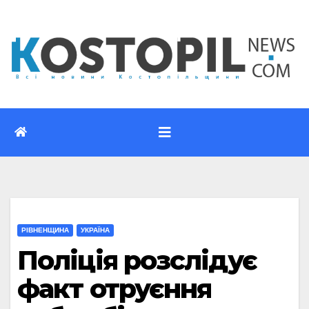
Перейти
до
вмісту
РІВНЕНЩИНА
УКРАЇНА
Поліція розслідує
факт отруєння