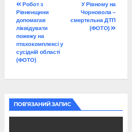
Навігація
Робот з
У Рівному на
Рівненщини
Чорновола –
записів
допомагав
смертельна ДТП
ліквідувати
(ФОТО)
пожежу на
птахокомплексі у
сусідній області
(ФОТО)
ПОВ’ЯЗАНИЙ ЗАПИС