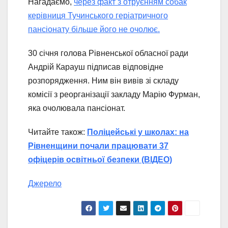
Нагадаємо,
через факт з отруєнням собак
керівниця Тучинського геріатричного
пансіонату більше його не очолює.
30 січня голова Рівненської обласної ради
Андрій Карауш підписав відповідне
розпорядження. Ним він вивів зі складу
комісії з реорганізації закладу Марію Фурман,
яка очолювала пансіонат.
Читайте також:
Поліцейські у школах: на
Рівненщини почали працювати 37
офіцерів освітньої безпеки (ВІДЕО)
Джерело