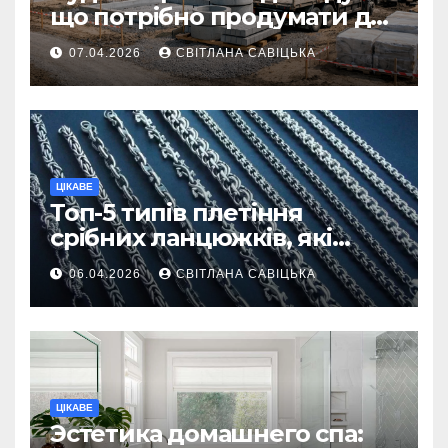
що потрібно продумати до
першої доставки на
07.04.2026
СВІТЛАНА САВІЦЬКА
ділянку
ЦІКАВЕ
Топ-5 типів плетіння
срібних ланцюжків, які
вважаються
06.04.2026
СВІТЛАНА САВІЦЬКА
найнадійнішими
ЦІКАВЕ
Эстетика домашнего спа: