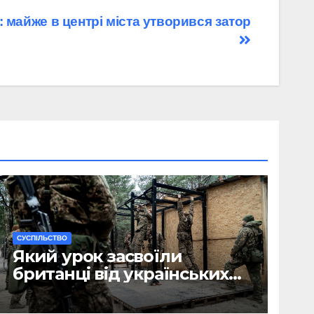
 майже в центрі міста утворився затор
CУСПІЛЬСТВО
Який урок засвоїли
британці від українських
військових?