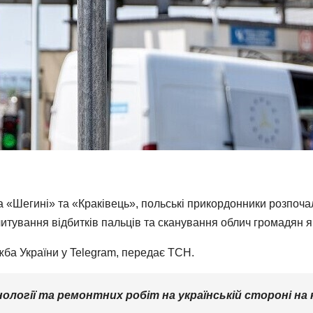
а «Шегині» та «Краківець», польські прикордонники розпоч
итування відбитків пальців та сканування облич громадян як пр
ба України у Telegram, передає ТСН.
ології та ремонтних робіт на українській стороні н