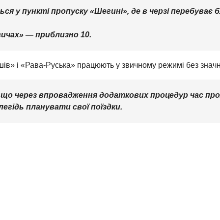
 у пункті пропуску «Шегині», де в черзі перебуває б
вичах» — приблизно 10.
шів» і «Рава-Руська» працюють у звичному режимі без знач
що через впровадження додаткових процедур час пр
егідь планувати свої поїздки.