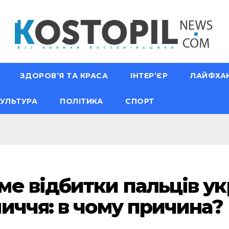
ЗДОРОВ’Я ТА КРАСА
ІНТЕР’ЄР
ЛАЙФХА
УЛЬТУРА
ПОЛІТИКА
СПОРТ
е відбитки пальців укр
иччя: в чому причина?