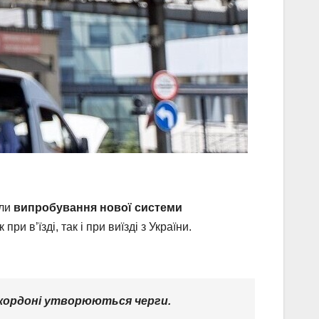
али
випробування нової системи
и в’їзді, так і при виїзді з України.
а кордоні утворюються черги.