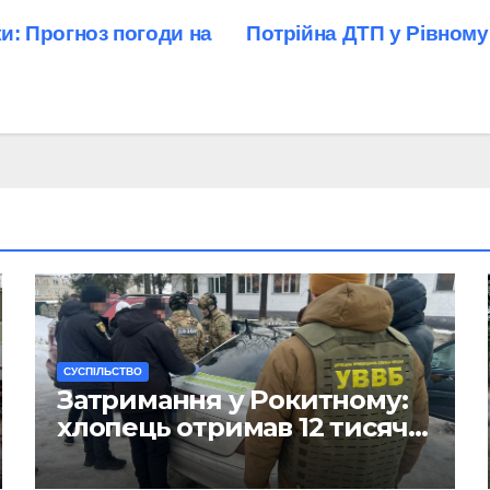
ки: Прогноз погоди на
Потрійна ДТП у Рівному:
CУСПІЛЬСТВО
Затримання у Рокитному:
хлопець отримав 12 тисяч
Євро за допомогу
чоловікам