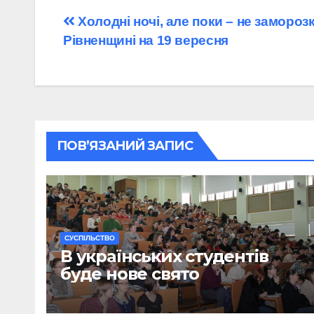
Навігація
Холодні ночі, але поки – не замороз
Рівненщині на 19 вересня
записів
ПОВ’ЯЗАНИЙ ЗАПИС
CУСПІЛЬСТВО
В українських студентів
буде нове свято