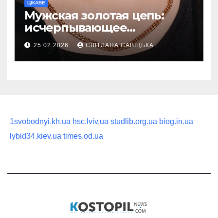
ЦІКАВЕ
Мужская золотая цепь:
исчерпывающее
руководство по выбору
25.02.2026
СВІТЛАНА САВІЦЬКА
статусного украшения
1svobodnyi.kh.ua
hsc.lviv.ua
studlib.org.ua
biog.in.ua
lybid34.kiev.ua
times.od.ua