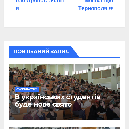
електропостачанн
мешканцю
я
Тернополя
ПОВ’ЯЗАНИЙ ЗАПИС
CУСПІЛЬСТВО
В українських студентів
буде нове свято