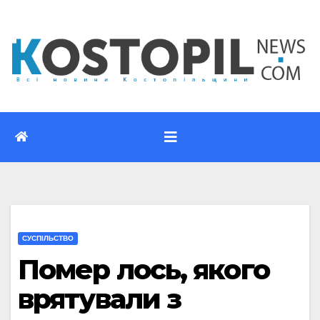
Перейти
до
вмісту
CУСПІЛЬСТВО
Помер лось, якого
врятували з