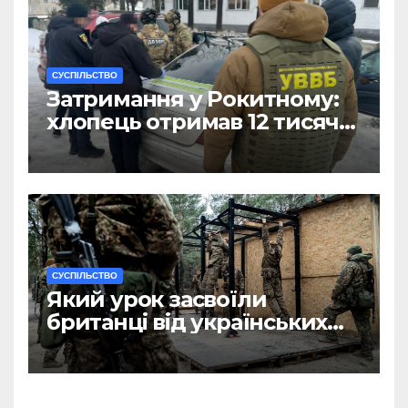
CУСПІЛЬСТВО
Затримання у Рокитному:
хлопець отримав 12 тисяч
Євро за допомогу
чоловікам
CУСПІЛЬСТВО
Який урок засвоїли
британці від українських
військових?