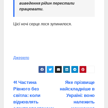
виведення рідин перестали
працювати.
Цієї ночі серце лося зупинилося.
Джерело
Навігація
Частина
Яке прізвище
Рівного без
найскладніше в
записів
світла: коли
Україні: воно
відновлять
належить