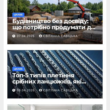
ЦІКАВЕ
Будівництво без досвіду:
що потрібно продумати до
першої доставки на
07.04.2026
СВІТЛАНА САВІЦЬКА
ділянку
ЦІКАВЕ
Топ-5 типів плетіння
срібних ланцюжків, які
вважаються
06.04.2026
СВІТЛАНА САВІЦЬКА
найнадійнішими