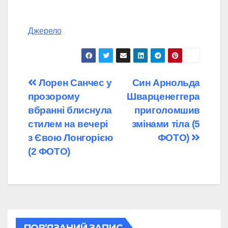
Джерело
Навігація
Лорен Санчес у
Син Арнольда
прозорому
Шварценеггера
записів
вбранні блиснула
приголомшив
стилем на вечері
змінами тіла (5
з Євою Лонгорією
ФОТО)
(2 ФОТО)
ПОВ’ЯЗАНИЙ ЗАПИС