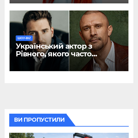
заповіт
ШОУ-BIZ
Український актор з
Рівного, якого часто
називають конкурентом
Тараса Цимбалюка,
розповів про свої витрати
ВИ ПРОПУСТИЛИ