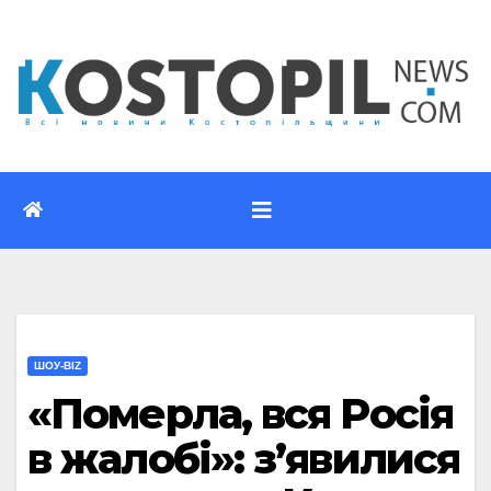
Перейти
до
вмісту
ШОУ-BIZ
«Померла, вся Росія
в жалобі»: з’явилися