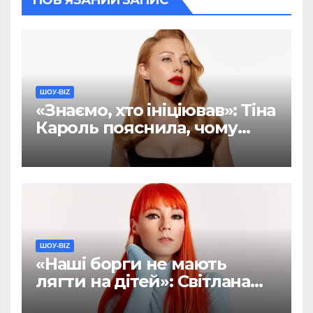
ШОУ-BIZ
«Знаємо, хто ініціював»: Тіна
Кароль пояснила, чому
хейт навколо її пісні був
спланований (ФОТО)
ШОУ-BIZ
«Наші борги не мають
лягти на дітей»: Світлана
Тарабарова хоче написати