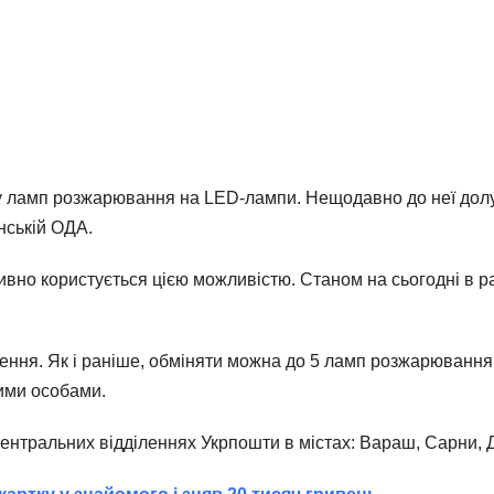
ну ламп розжарювання на LED-лампи. Нещодавно до неї дол
нській ОДА.
тивно користується цією можливістю. Станом на сьогодні в
ення. Як і раніше, обміняти можна до 5 ламп розжарювання 
ними особами.
нтральних відділеннях Укрпошти в містах: Вараш, Сарни, Ду