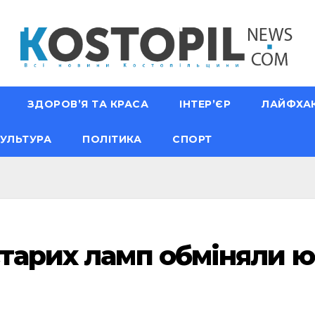
ЗДОРОВ’Я ТА КРАСА
ІНТЕР’ЄР
ЛАЙФХА
УЛЬТУРА
ПОЛІТИКА
СПОРТ
старих ламп обміняли 