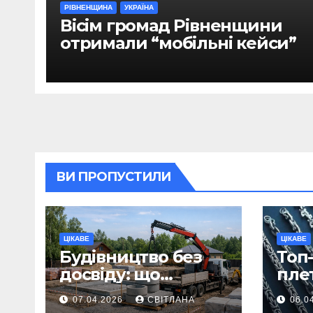
РІВНЕНЩИНА
УКРАЇНА
Вісім громад Рівненщини
отримали “мобільні кейси”
ВИ ПРОПУСТИЛИ
ЦІКАВЕ
ЦІКАВЕ
Будівництво без
Топ-
досвіду: що
пле
потрібно
ланц
07.04.2026
СВІТЛАНА
06.0
продумати до
вва