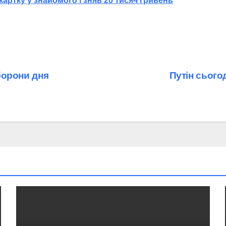
ртку у знайомого і зняв 20 тисяч гривень
аборони дня
Путін сьогод