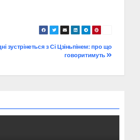
ні зустрінеться з Сі Цзіньпінем: про що
говоритимуть