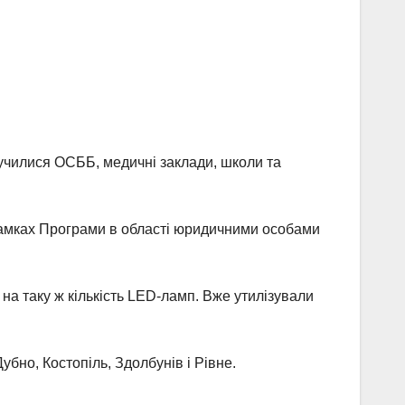
училися ОСББ, медичні заклади, школи та
 рамках Програми в області юридичними особами
на таку ж кількість LED-ламп. Вже утилізували
бно, Костопіль, Здолбунів і Рівне.