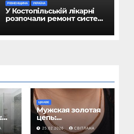
РІВНЕНЩИНА
УКРАЇНА
У Костопільській лікарні
розпочали ремонт системи
гарячого водопостачання
ЦІКАВЕ
Мужская золотая
:
цепь:
ь
исчерпывающее
А
25.02.2026
СВІТЛАНА
руководство по