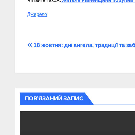
Читайте також:
Житель Рівненщини поцупив ка
Джерело
Навігація
18 жовтня: дні ангела, традиції та з
записів
ПОВ’ЯЗАНИЙ ЗАПИС