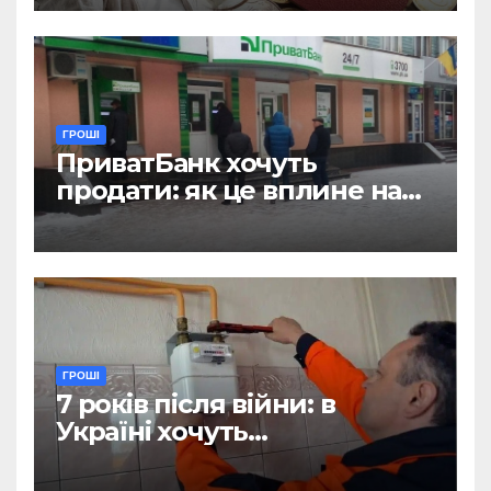
ГРОШІ
ПриватБанк хочуть
продати: як це вплине на
отримання зарплат, пенсій
і стипендій
ГРОШІ
7 років після війни: в
Україні хочуть
відтермінувати
встановлення лічильників