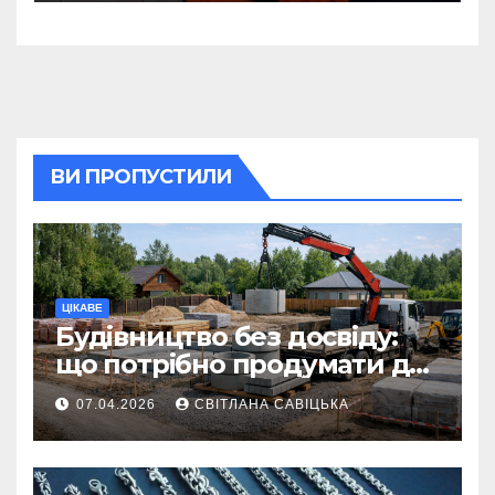
для квартир, де є тільки
газова плита
ВИ ПРОПУСТИЛИ
ЦІКАВЕ
Будівництво без досвіду:
що потрібно продумати до
першої доставки на
07.04.2026
СВІТЛАНА САВІЦЬКА
ділянку