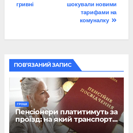
гривні
шокували новими
тарифами на
комуналку
ПОВ’ЯЗАНИЙ ЗАПИС
ГРОШІ
Пенсіонери платитимуть за
проїзд: на який транспорт
не діятиме пільга