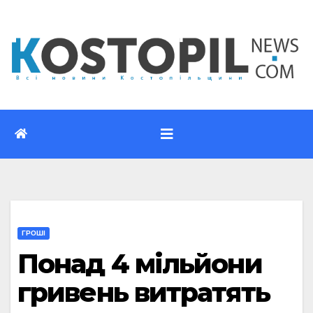
Перейти
до
вмісту
ГРОШІ
Понад 4 мільйони
гривень витратять