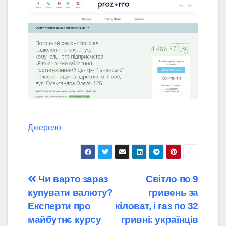
Джерело
Навігація
Чи варто зараз
Світло по 9
купувати валюту?
гривень за
записів
Експерти про
кіловат, і газ по 32
майбутнє курсу
гривні: українців