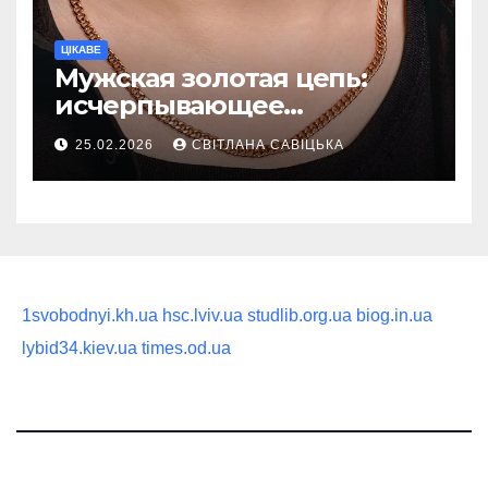
ЦІКАВЕ
Мужская золотая цепь:
исчерпывающее
руководство по выбору
25.02.2026
СВІТЛАНА САВІЦЬКА
статусного украшения
1svobodnyi.kh.ua
hsc.lviv.ua
studlib.org.ua
biog.in.ua
lybid34.kiev.ua
times.od.ua