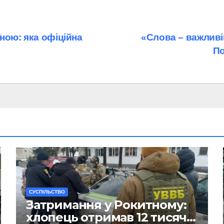
ною: яка офіційна
«Слова – важливіш
По
CУСПІЛЬСТВО
Затримання у Рокитному:
хлопець отримав 12 тисяч