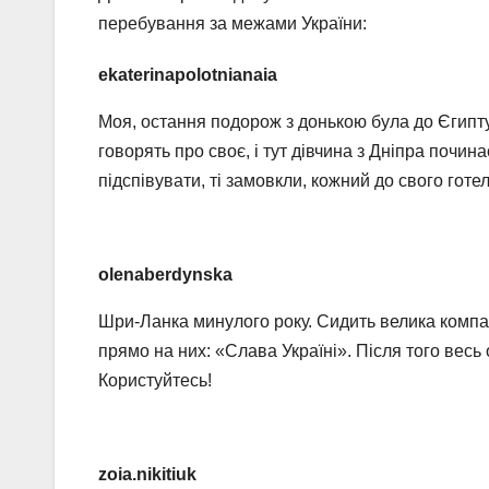
перебування за межами України:
ekaterinapolotnianaia
Моя, остання подорож з донькою була до Єгипту у
говорять про своє, і тут дівчина з Дніпра почин
підспівувати, ті замовкли, кожний до свого готе
olenaberdynska
Шри-Ланка минулого року. Сидить велика компані
прямо на них: «Слава Україні». Після того весь 
Користуйтесь!
zoia.nikitiuk