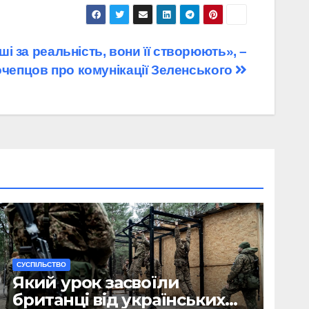
і за реальність, вони її створюють», –
чепцов про комунікації Зеленського
CУСПІЛЬСТВО
Який урок засвоїли
британці від українських