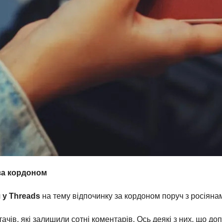
 за кордоном
 у Threads
на тему відпочинку за кордоном поруч з росіяна
чів, які залишили сотні коментарів. Ось деякі з них, що д