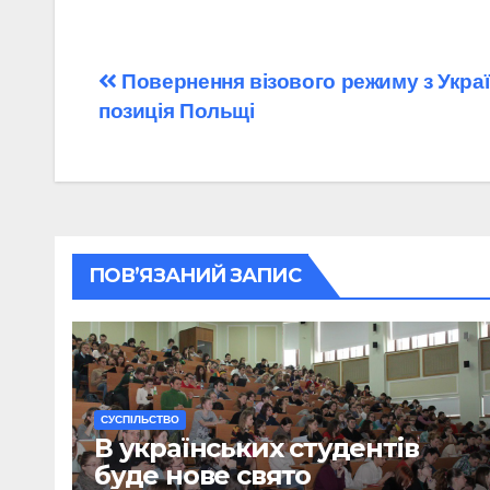
Навігація
Повернення візового режиму з Украї
позиція Польщі
записів
ПОВ’ЯЗАНИЙ ЗАПИС
CУСПІЛЬСТВО
В українських студентів
буде нове свято