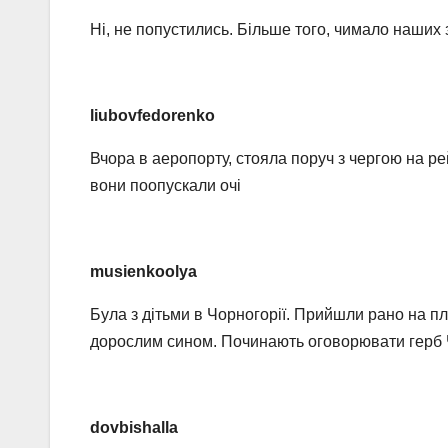
Ні, не попустились. Більше того, чимало наших з 
liubovfedorenko
Вчора в аеропорту, стояла поруч з чергою на р
вони поопускали очі
musienkoolya
Була з дітьми в Чорногорії. Прийшли рано на пл
дорослим сином. Починають оговорювати герб Чор
dovbishalla