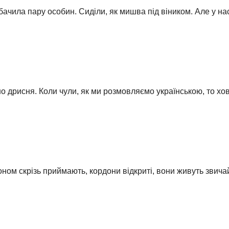
 бачила пару особин. Сиділи, як мишва під віником. Але у на
но дрисня. Коли чули, як ми розмовляємо українською, то хо
оном скрізь приймають, кордони відкриті, вони живуть звич