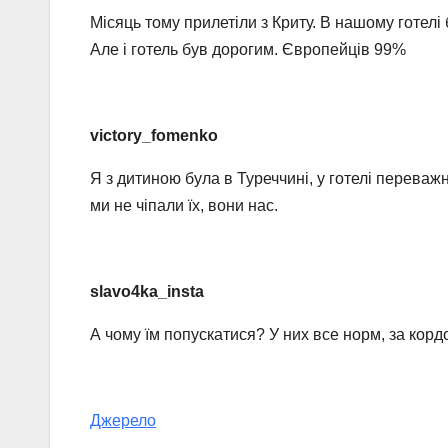
Місяць тому прилетіли з Криту. В нашому готелі
Але і готель був дорогим. Європейців 99%
victory_fomenko
Я з дитиною була в Туреччині, у готелі переваж
ми не чіпали їх, вони нас.
slavo4ka_insta
А чому їм попускатися? У них все норм, за корд
Джерело