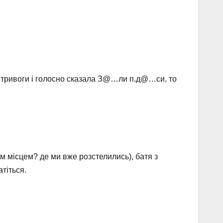
ал тривоги і голосно сказала З@…ли п.д@…си, то
им місцем? де ми вже розстелились), батя з
тіться.