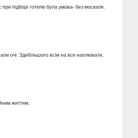
с при підборі готелю була умова- без москаля.
вали очі. Здебільшого всім на все наплювати,
айним життям.