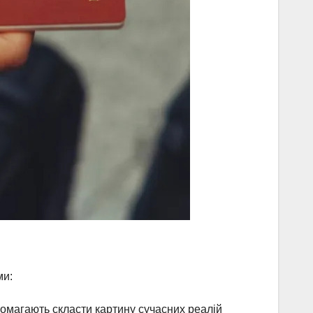
ми:
опомагають скласти картину сучасних реалій