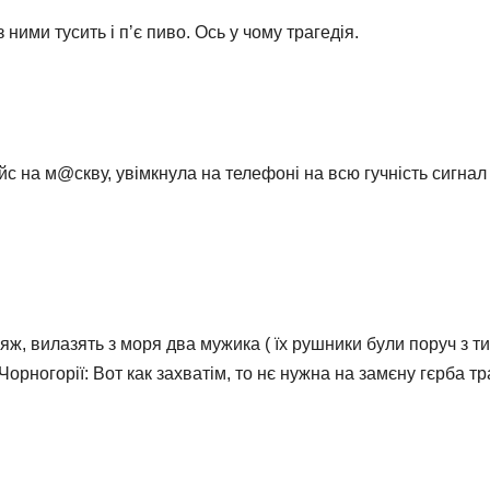
ними тусить і пʼє пиво. Ось у чому трагедія.
ейс на м@скву, увімкнула на телефоні на всю гучність сигн
яж, вилазять з моря два мужика ( їх рушники були поруч з т
ногорії: Вот как захватім, то нє нужна на замєну гєрба тра