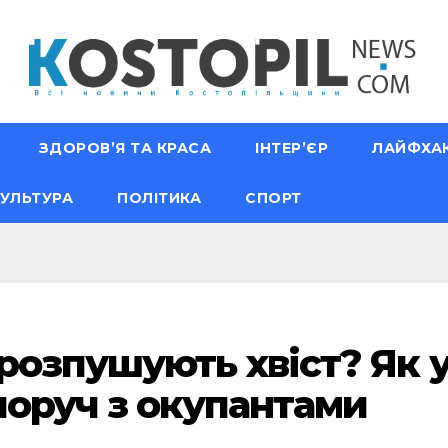
ЗДОРОВ’Я ТА КРАСА
ІНТЕР’ЄР
ЛАЙФХА
УЛЬТУРА
ПОЛІТИКА
СПОРТ
розпушують хвіст? Як 
поруч з окупантами