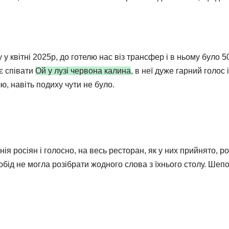
 квітні 2025р, до готелю нас віз трансфер і в ньому було 50
ає співати
Ой у лузі червона калина
, в неї дуже гарний голос 
лю, навіть подиху чути не було.
я росіян і голосно, на весь ресторан, як у них прийнято, р
обід не могла розібрати жодного слова з їхнього столу. Шепо