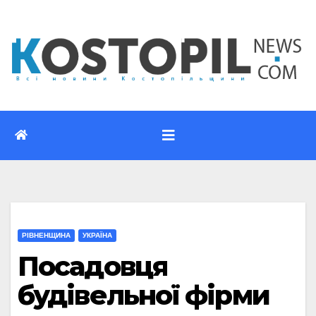
Перейти
до
вмісту
РІВНЕНЩИНА
УКРАЇНА
Посадовця
будівельної фірми