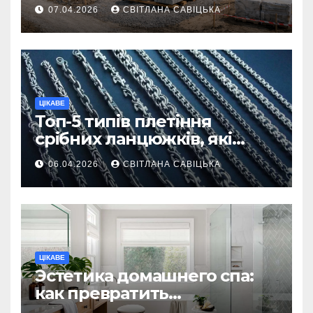
першої доставки на
07.04.2026
СВІТЛАНА САВІЦЬКА
ділянку
ЦІКАВЕ
Топ-5 типів плетіння
срібних ланцюжків, які
вважаються
06.04.2026
СВІТЛАНА САВІЦЬКА
найнадійнішими
ЦІКАВЕ
Эстетика домашнего спа:
как превратить
ежедневную гигиену в