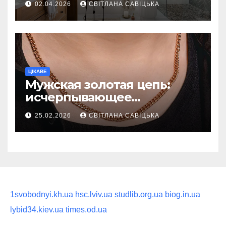
02.04.2026
СВІТЛАНА САВІЦЬКА
восстанавливающий
ритуал
ЦІКАВЕ
Мужская золотая цепь:
исчерпывающее
руководство по выбору
25.02.2026
СВІТЛАНА САВІЦЬКА
статусного украшения
1svobodnyi.kh.ua
hsc.lviv.ua
studlib.org.ua
biog.in.ua
lybid34.kiev.ua
times.od.ua