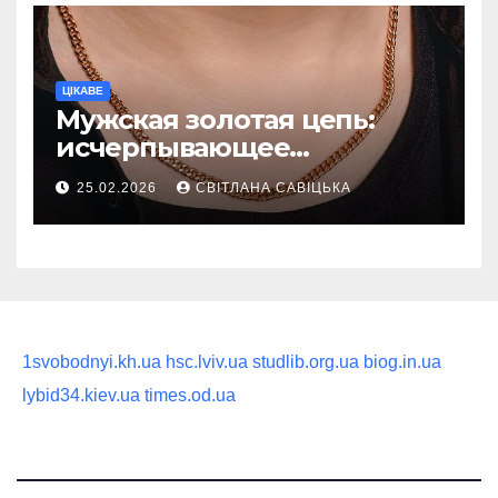
ЦІКАВЕ
Мужская золотая цепь:
исчерпывающее
руководство по выбору
25.02.2026
СВІТЛАНА САВІЦЬКА
статусного украшения
1svobodnyi.kh.ua
hsc.lviv.ua
studlib.org.ua
biog.in.ua
lybid34.kiev.ua
times.od.ua