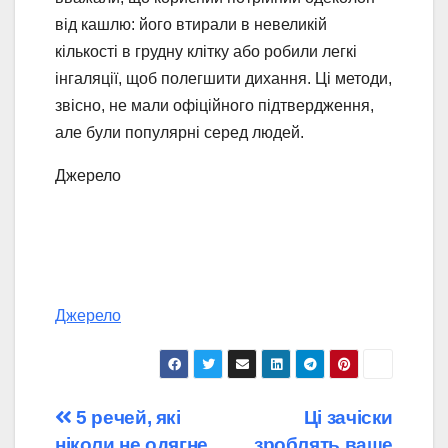
від кашлю: його втирали в невеликій
кількості в грудну клітку або робили легкі
інгаляції, щоб полегшити дихання. Ці методи,
звісно, не мали офіційного підтвердження,
але були популярні серед людей.
Джерело
Джерело
Навігація
5 речей, які
Ці зачіски
ніколи не одягне
зроблять ваше