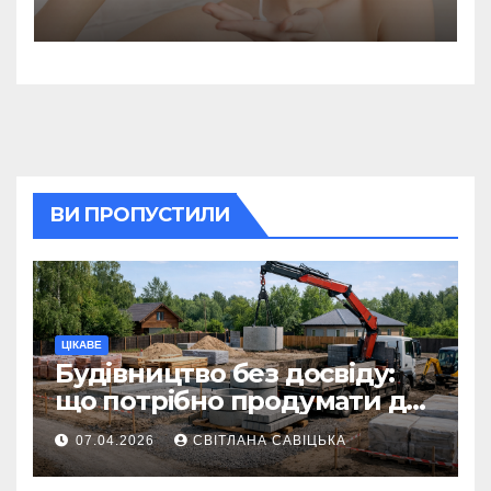
поради дерматолога
ВИ ПРОПУСТИЛИ
ЦІКАВЕ
Будівництво без досвіду:
що потрібно продумати до
першої доставки на
07.04.2026
СВІТЛАНА САВІЦЬКА
ділянку