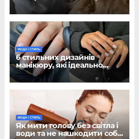
з 90-х популярні цієї
зими(ФОТО)
МОДА І СТИЛЬ
6 стильних дизайнів
манікюру, які ідеально
підійдуть для холодної
пори (ФОТО)
МОДА І СТИЛЬ
Як мити голову без світла і
води та не нашкодити собі: