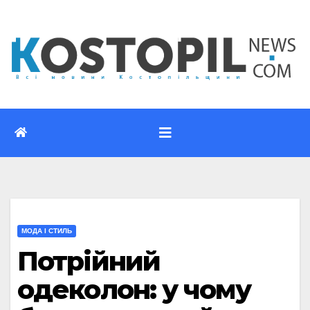
Перейти
до
вмісту
МОДА І СТИЛЬ
Потрійний
одеколон: у чому