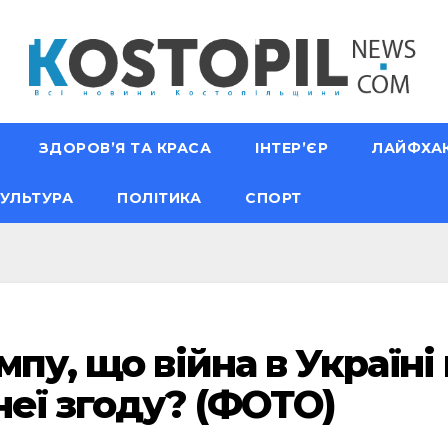
ЗДОРОВ’Я ТА КРАСА
ІНТЕР’ЄР
ЛАЙФХА
УЛЬТУРА
ПОЛІТИКА
СПОРТ
мпу, що війна в Україні
неї згоду? (ФОТО)