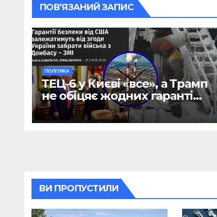
ПОВ’ЯЗАНИЙ ЗАПИС
ПОЛІТИКА
ТЕЦ-6 у Києві «все», а Трамп
не обіцяє жодних гарантій
– без виходу ЗСУ з Донбасу
(ФОТО)
ВИ ПРОПУСТИЛИ