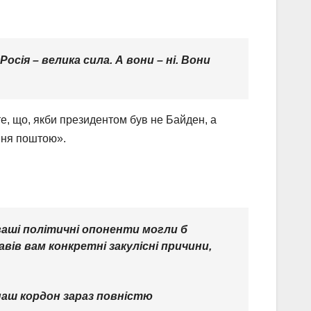
осія – велика сила. А вони – ні. Вони
те, що, якби президентом був не Байден, а
ання поштою».
 ваші політичні опоненти могли б
авів вам конкретні закулісні причини,
 наш кордон зараз повністю