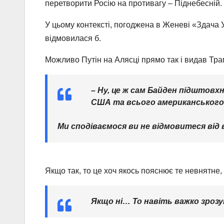
перетворити Росію на противагу – Піднебесній.
У цьому контексті, погоджена в Женеві «Здача У
відмовилася б.
Можливо Путін на Алясці прямо так і видав Тра
– Ну, це ж сам Байден підштовхну
США та всього американського
Ми сподіваємося ви не відмовитеся від 
Якщо так, то це хоч якось пояснює те невнятне,
Якщо ні… То навіть важко зрозу