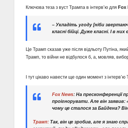
Ключова теза з вуст Трампа в інтерв’ю для
Fox
– Укладіть угоду [ніби звертаюч
класні бійці. Дуже класні. І в ни
Це Трамп сказав уже після відльоту Путіна, яки
Трамп, то війни не відбулося б, а, мовляв, ви
І тут цікаво навести ще один момент з інтерв’
Fox News
:
На пресконференції пр
проігнорувати. Але він заявив: «
чому це сталося за Байдена? Ві
Трамп:
Так, він це зробив, але я знаю 