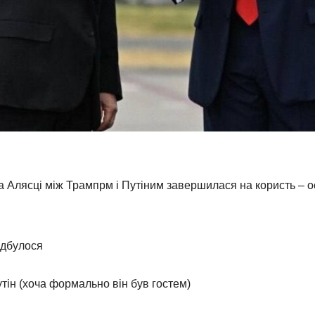
на Алясці між Трампрм і Путіним завершилася на користь – о
ідбулося
ін (хоча формально він був гостем)