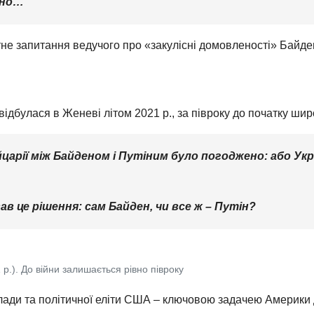
ьно…
тне запитання ведучого про «закулісні домовленості» Байде
 відбулася в Женеві літом 2021 р., за півроку до початку ш
йцарії між Байденом і Путіним було погоджено: або Ук
 це рішення: сам Байден, чи все ж – Путін?
 р.). До війни залишається рівно півроку
 влади та політичної еліти США – ключовою задачею Америки 