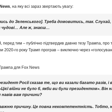
 News
, на яку всі зараз звертають увагу:
ись до Зеленського]. Треба домовитись, так. Слухай, Р
х є чудові… Але ж, знаєш…
й, перед тим – публічно підтвердив давню тезу Трампа, про 
бори 2020-го року Трамп програв – виключно через «голосув
ю Трампа для Fox News
езидент Росії сказав те, що ви казали багато разів, і
Цієї війни не було б, якби ви були президентом». Він н
н навів вам причини?
справжню причину. Це повна некомпетентність. Тобто,