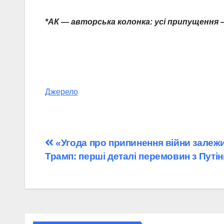
*АК — авторська колонка: усі припущення 
Джерело
Навігація
«Угода про припинення війни залежи
Трамп: перші деталі перемовин з Путі
записів