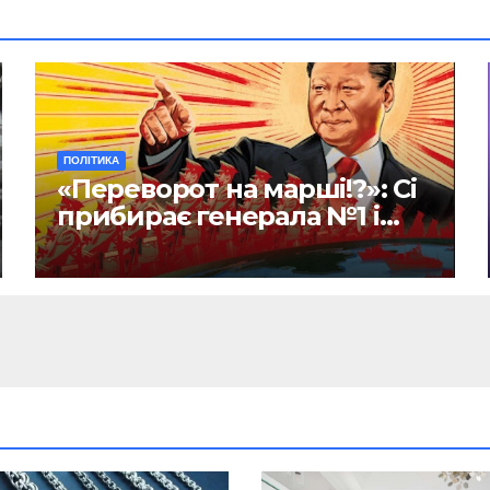
ПОЛІТИКА
«Переворот на марші!?»: Сі
прибирає генерала №1 і
бере на себе керівництво
Армією Китаю (ФОТО)