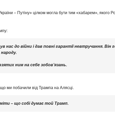
країни – Путіну» цілком могла бути тим «хабарем», якого Рос
мпу:
в нас до війни і дав повні гарантії невтручання. Він 
 народу.
взятих ним на себе зобов’язань.
 що ми побачили від Трампа на Алясці.
міти – що собі думає той Трамп.