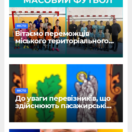
МІСТО
Вітаємо переможців
міського територіального
етапу змагань «Пліч-о-пліч:
Всеукраїнські шкільні ліги»
МІСТО
До уваги перевізників, що
здійснюють пасажирські
перевезення