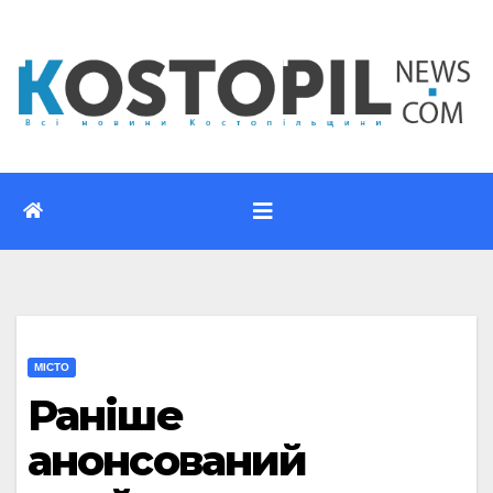
Перейти
до
вмісту
МІСТО
Раніше
анонсований