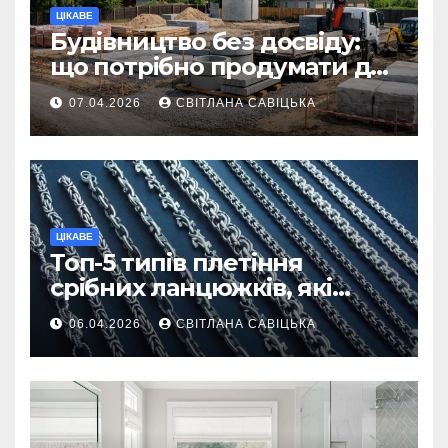
ЦІКАВЕ
Будівництво без досвіду:
що потрібно продумати до
першої доставки на
07.04.2026
СВІТЛАНА САВІЦЬКА
ділянку
ЦІКАВЕ
Топ-5 типів плетіння
срібних ланцюжків, які
вважаються
06.04.2026
СВІТЛАНА САВІЦЬКА
найнадійнішими