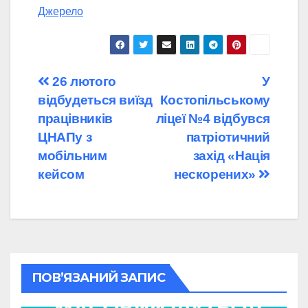
Джерело
Навігація
26 лютого
У
відбудеться виїзд
Костопільському
записів
працівників
ліцеї №4 відбувся
ЦНАПу з
патріотичний
мобільним
захід «Нація
кейсом
нескорених»
ПОВ’ЯЗАНИЙ ЗАПИС