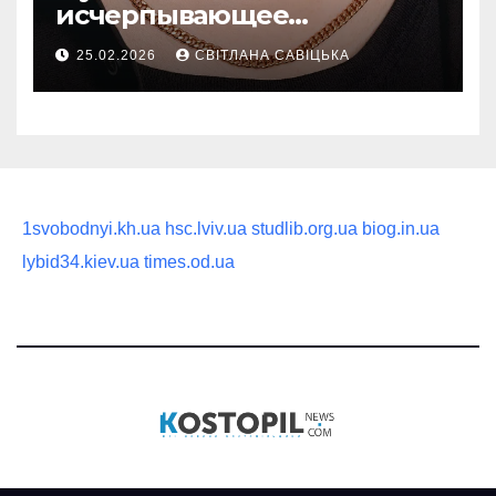
исчерпывающее
руководство по выбору
25.02.2026
СВІТЛАНА САВІЦЬКА
статусного украшения
1svobodnyi.kh.ua
hsc.lviv.ua
studlib.org.ua
biog.in.ua
lybid34.kiev.ua
times.od.ua