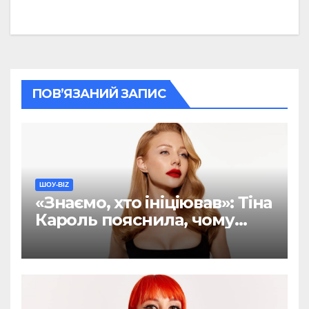
ПОВ’ЯЗАНИЙ ЗАПИС
ШОУ-BIZ
«Знаємо, хто ініціював»: Тіна
Кароль пояснила, чому
хейт навколо її пісні був
спланований (ФОТО)