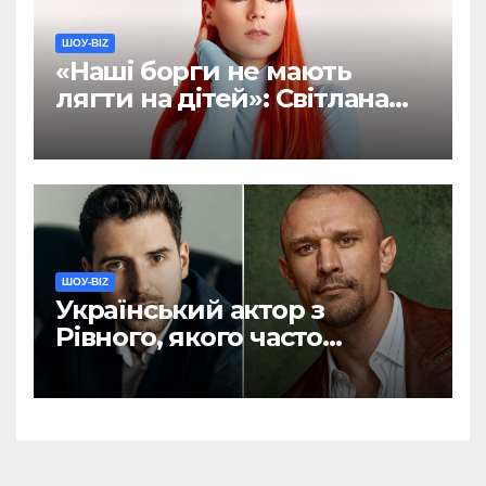
ШОУ-BIZ
«Наші борги не мають
лягти на дітей»: Світлана
Тарабарова хоче написати
заповіт
ШОУ-BIZ
Український актор з
Рівного, якого часто
називають конкурентом
Тараса Цимбалюка,
розповів про свої витрати