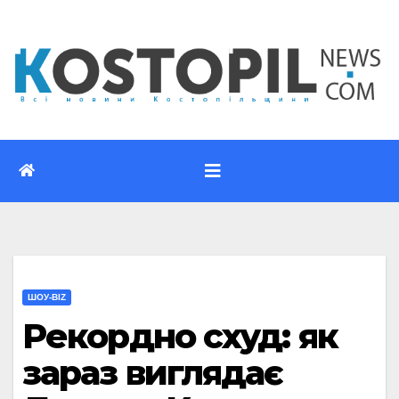
Перейти
до
вмісту
ШОУ-BIZ
Рекордно схуд: як
зараз виглядає