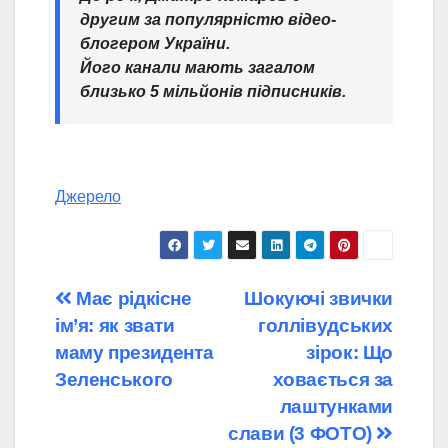
другим за популярністю відео-
блогером України.
Його канали мають загалом
близько 5 мільйонів підписників.
Джерело
Навігація
Має рідкісне
Шокуючі звички
ім’я: як звати
голлівудських
записів
маму президента
зірок: Що
Зеленського
ховається за
лаштунками
слави (3 ФОТО)