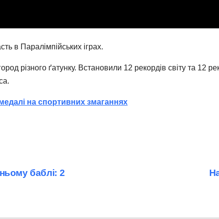
сть в Паралімпійських іграх.
од різного ґатунку. Встановили 12 рекордів світу та 12 рек
са.
 медалі на спортивних змаганнях
ньому баблі: 2
На