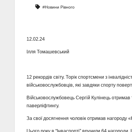
#Новини Рівного
12.02.24
Ілля Томашевський
12 рекордів світу. Торік спортсмени з інвалідні
військовослужбовців, які завдяки спорту повер
Військовослужбовець Сергій Кулінець отримав 
паверліфтингу.
За свої досягнення чоловік отримав нагороду 
Цього року в “Інваспорті” вручили 64 нагороди.