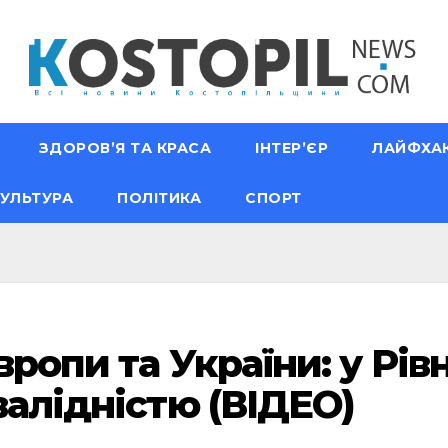
ЗДОРОВ’Я ТА КРАСА
ІНТЕР’ЄР
ЛАЙФХА
УЛЬТУРА
ПОЛІТИКА
СПОРТ
вропи та України: у Рі
валідністю (ВІДЕО)