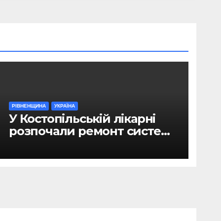
РІВНЕНЩИНА
УКРАЇНА
У Костопільській лікарні
розпочали ремонт системи
гарячого водопостачання