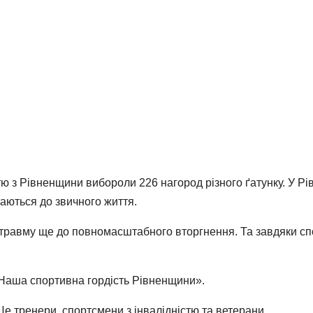
стю з Рівненщини вибороли 226 нагород різного ґатунку. У Рі
таються до звичного життя.
травму ще до повномасштабного вторгнення. Та завдяки спо
«Наша спортивна гордість Рівненщини».
 Це тренери, спортсмени з інвалідністю та ветерани.