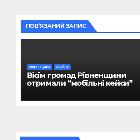
ПОВ’ЯЗАНИЙ ЗАПИС
РІВНЕНЩИНА
УКРАЇНА
Вісім громад Рівненщини
отримали “мобільні кейси”