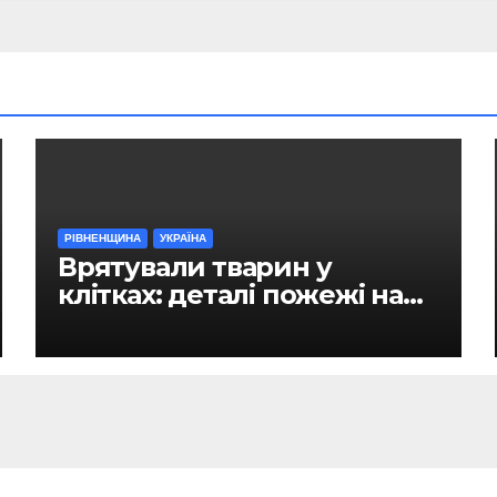
РІВНЕНЩИНА
УКРАЇНА
Врятували тварин у
клітках: деталі пожежі на
ринку в Рівному