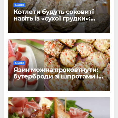
КУХНЯ
Котлети будуть соковиті
навіть із «сухої грудки»:
додаю 1 продукт – не хліб і
не сухарі
КУХНЯ
Язик можна проковтнути:
бутерброди зі шпротами і
крабовими паличками на
всі випадки