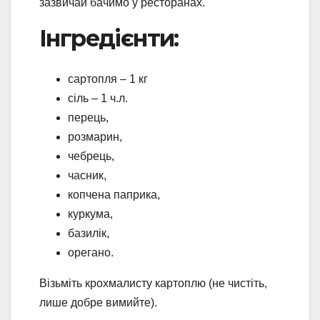
зазвичай бачимо у ресторанах.
Інгредієнти:
сартопля – 1 кг
сіль – 1 ч.л.
перець,
розмарин,
чебрець,
часник,
копчена паприка,
куркума,
базилік,
орегано.
Візьміть крохмалисту картоплю (не чистіть,
лише добре вимийте).