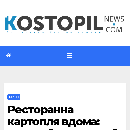
Перейти
до
вмісту
КУХНЯ
Ресторанна
картопля вдома: