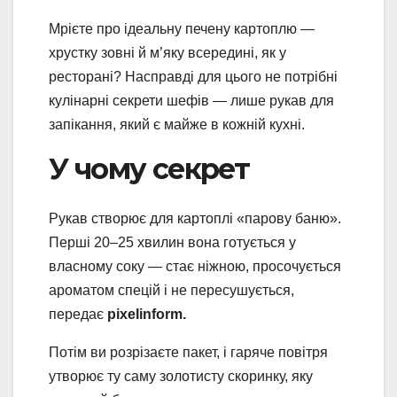
Мрієте про ідеальну печену картоплю —
хрустку зовні й м’яку всередині, як у
ресторані? Насправді для цього не потрібні
кулінарні секрети шефів — лише рукав для
запікання, який є майже в кожній кухні.
У чому секрет
Рукав створює для картоплі «парову баню».
Перші 20–25 хвилин вона готується у
власному соку — стає ніжною, просочується
ароматом спецій і не пересушується,
передає
pixelinform.
Потім ви розрізаєте пакет, і гаряче повітря
утворює ту саму золотисту скоринку, яку