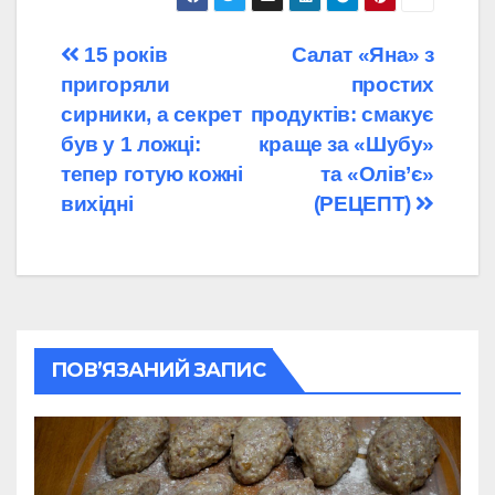
Навігація
15 років
Салат «Яна» з
пригоряли
простих
записів
сирники, а секрет
продуктів: смакує
був у 1 ложці:
краще за «Шубу»
тепер готую кожні
та «Олів’є»
вихідні
(РЕЦЕПТ)
ПОВ’ЯЗАНИЙ ЗАПИС