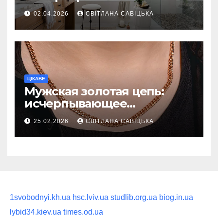
ежедневную гигиену в
02.04.2026
СВІТЛАНА САВІЦЬКА
восстанавливающий
ритуал
ЦІКАВЕ
Мужская золотая цепь:
исчерпывающее
руководство по выбору
25.02.2026
СВІТЛАНА САВІЦЬКА
статусного украшения
1svobodnyi.kh.ua
hsc.lviv.ua
studlib.org.ua
biog.in.ua
lybid34.kiev.ua
times.od.ua