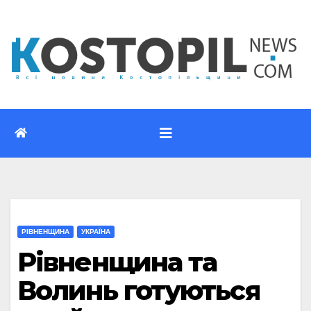
Перейти
до
вмісту
РІВНЕНЩИНА
УКРАЇНА
Рівненщина та
Волинь готуються