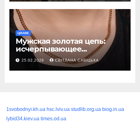
ритуал
ЦІКАВЕ
Мужская золотая цепь:
исчерпывающее
руководство по выбору
25.02.2026
СВІТЛАНА САВІЦЬКА
статусного украшения
1svobodnyi.kh.ua
hsc.lviv.ua
studlib.org.ua
biog.in.ua
lybid34.kiev.ua
times.od.ua