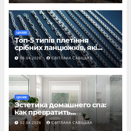
ЦІКАВЕ
Топ-5 типів плетіння
срібних ланцюжків, які
вважаються
06.04.2026
СВІТЛАНА САВІЦЬКА
найнадійнішими
ЦІКАВЕ
Эстетика домашнего спа:
как превратить
ежедневную гигиену в
02.04.2026
СВІТЛАНА САВІЦЬКА
восстанавливающий