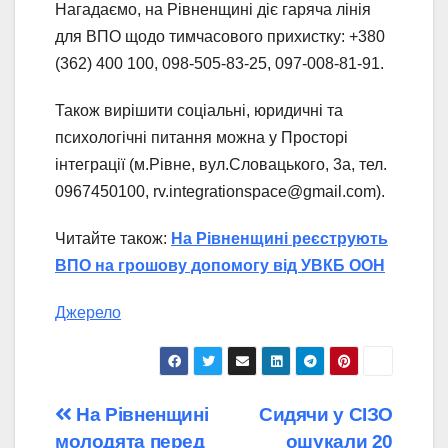
Нагадаємо, на Рівненщині діє гаряча лінія
для ВПО щодо тимчасового прихистку: +380
(362) 400 100, 098-505-83-25, 097-008-81-91.
Також вирішити соціальні, юридичні та
психологічні питання можна у Просторі
інтеграції (м.Рівне, вул.Словацького, 3а, тел.
0967450100, rv.integrationspace@gmail.com).
Читайте також:
На Рівненщині реєструють
ВПО на грошову допомогу від УВКБ ООН
Джерело
Навігація
На Рівненщині
Сидячи у СІЗО
молодята перед
ошукали 20