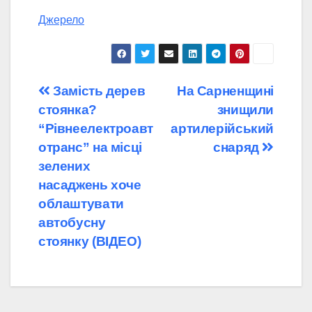
Джерело
Навігація
Замість дерев
На Сарненщині
стоянка?
знищили
записів
“Рівнеелектроавт
артилерійський
отранс” на місці
снаряд
зелених
насаджень хоче
облаштувати
автобусну
стоянку (ВІДЕО)