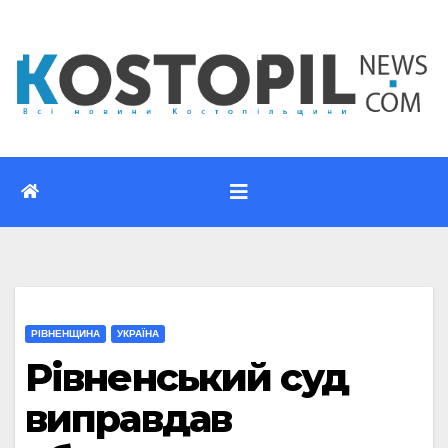
Перейти
до
вмісту
РІВНЕНЩИНА
УКРАЇНА
Рівненський суд
виправдав