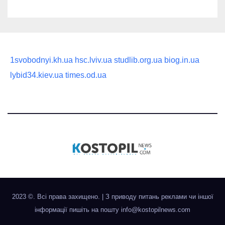
1svobodnyi.kh.ua
hsc.lviv.ua
studlib.org.ua
biog.in.ua
lybid34.kiev.ua
times.od.ua
2023 ©. Всі права захищено.
|
З приводу питань реклами чи іншої
інформації пишіть на пошту
info@kostopilnews.com