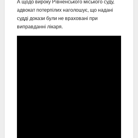
А щодо вироку Рівненського міського суду,
адвокат потерпілих наголошує, що надані
судді докази були не враховані при
виправданні лікаря.