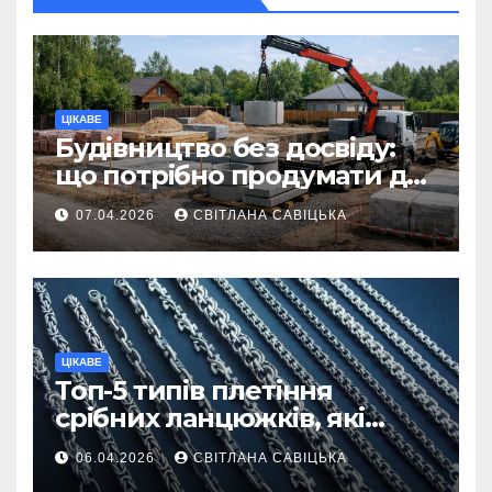
ЦІКАВЕ
Будівництво без досвіду:
що потрібно продумати до
першої доставки на
07.04.2026
СВІТЛАНА САВІЦЬКА
ділянку
ЦІКАВЕ
Топ-5 типів плетіння
срібних ланцюжків, які
вважаються
06.04.2026
СВІТЛАНА САВІЦЬКА
найнадійнішими