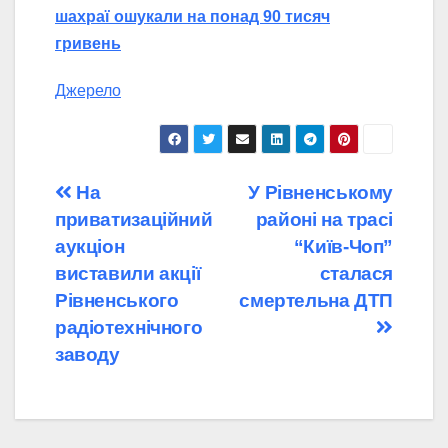
шахраї ошукали на понад 90 тисяч
гривень
Джерело
Навігація
На
У Рівненському
приватизаційний
районі на трасі
записів
аукціон
“Київ-Чоп”
виставили акції
сталася
Рівненського
смертельна ДТП
радіотехнічного
заводу