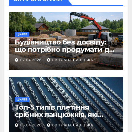
ЦІКАВЕ
Будівництво без досвіду:
що потрібно продумати до
першої доставки на
07.04.2026
СВІТЛАНА САВІЦЬКА
ділянку
ЦІКАВЕ
Топ-5 типів плетіння
срібних ланцюжків, які
вважаються
06.04.2026
СВІТЛАНА САВІЦЬКА
найнадійнішими