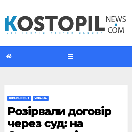
Перейти
до
вмісту
РІВНЕНЩИНА
УКРАЇНА
Розірвали договір
через суд: на