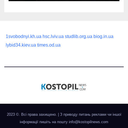
1svobodnyi.kh.ua
hsc.lviv.ua
studlib.org.ua
biog.in.ua
lybid34.kiev.ua
times.od.ua
2023 ©. Всі права захищено.
|
З приводу питань реклами чи іншої
інформації пишіть на пошту
info@kostopilnews.com