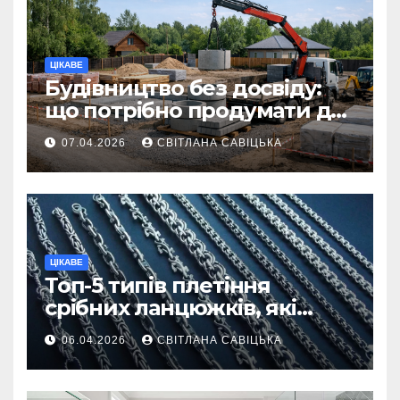
ЦІКАВЕ
Будівництво без досвіду:
що потрібно продумати до
першої доставки на
07.04.2026
СВІТЛАНА САВІЦЬКА
ділянку
ЦІКАВЕ
Топ-5 типів плетіння
срібних ланцюжків, які
вважаються
06.04.2026
СВІТЛАНА САВІЦЬКА
найнадійнішими