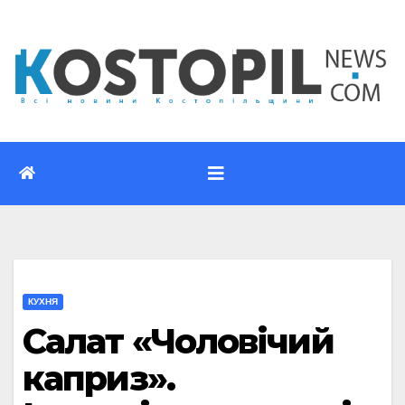
Перейти
до
вмісту
КУХНЯ
Салат «Чоловічий
каприз».