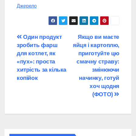
Джерело
Навігація
Один продукт
Якщо ви маєте
зробить фарш
яйця і картоплю,
записів
для котлет, як
приготуйте цю
«пух»: проста
смачну страву:
хитрість за кілька
змінюючи
копійок
начинку, готуй
хоч щодня
(ФОТО)