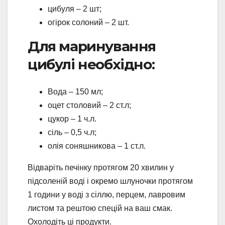
цибуля – 2 шт;
огірок солоний – 2 шт.
Для маринування
цибулі необхідно:
Вода – 150 мл;
оцет столовий – 2 ст.л;
цукор – 1 ч.л.
сіль – 0,5 ч.л;
олія соняшникова – 1 ст.л.
Відваріть печінку протягом 20 хвилин у
підсоленій воді і окремо шлуночки протягом
1 години у воді з сіллю, перцем, лавровим
листом та рештою спецій на ваш смак.
Охолодіть ці продукти.