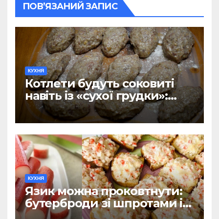
ПОВ’ЯЗАНИЙ ЗАПИС
КУХНЯ
Котлети будуть соковиті
навіть із «сухої грудки»:
додаю 1 продукт – не хліб і
не сухарі
КУХНЯ
Язик можна проковтнути:
бутерброди зі шпротами і
крабовими паличками на