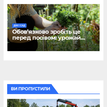
ДІМ І САД
Обов’язково зробіть це
перед посівом: урожай
петрушки й кропу буде
вдвічі більшим
ВИ ПРОПУСТИЛИ