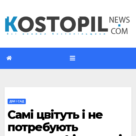
Перейти
до
вмісту
ДІМ І САД
Самі цвітуть і не
потребують