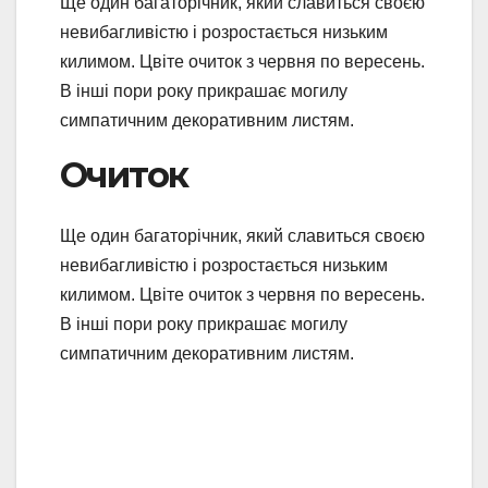
Ще один багаторічник, який славиться своєю
невибагливістю і розростається низьким
килимом. Цвіте очиток з червня по вересень.
В інші пори року прикрашає могилу
симпатичним декоративним листям.
Очиток
Ще один багаторічник, який славиться своєю
невибагливістю і розростається низьким
килимом. Цвіте очиток з червня по вересень.
В інші пори року прикрашає могилу
симпатичним декоративним листям.