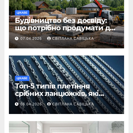
ЦІКАВЕ
Будівництво без досвіду:
що потрібно продумати до
першої доставки на
07.04.2026
СВІТЛАНА САВІЦЬКА
ділянку
ЦІКАВЕ
Топ-5 типів плетіння
срібних ланцюжків, які
вважаються
06.04.2026
СВІТЛАНА САВІЦЬКА
найнадійнішими