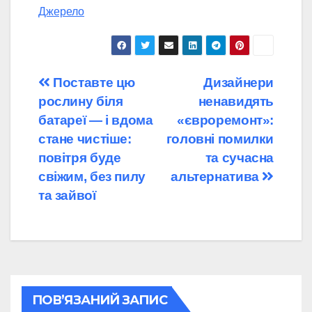
Джерело
Навігація
Поставте цю
Дизайнери
рослину біля
ненавидять
записів
батареї — і вдома
«євроремонт»:
стане чистіше:
головні помилки
повітря буде
та сучасна
свіжим, без пилу
альтернатива
та зайвої
ПОВ’ЯЗАНИЙ ЗАПИС