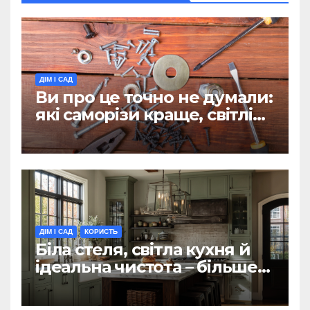
ДІМ І САД
Ви про це точно не думали:
які саморізи краще, світлі
чи чорні?
ДІМ І САД
КОРИСТЬ
Біла стеля, світла кухня й
ідеальна чистота – більше
не актуальні. Як і кухня-
вітальня