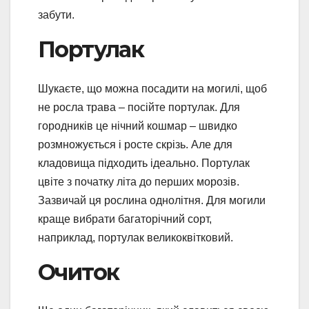
забути.
Портулак
Шукаєте, що можна посадити на могилі, щоб
не росла трава – посійте портулак. Для
городників це нічний кошмар – швидко
розмножується і росте скрізь. Але для
кладовища підходить ідеально. Портулак
цвіте з початку літа до перших морозів.
Зазвичай ця рослина однолітня. Для могили
краще вибрати багаторічний сорт,
наприклад, портулак великоквітковий.
Очиток