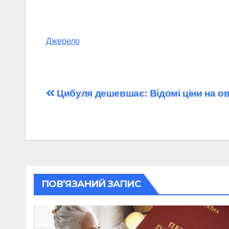
Джерело
Навігація
Цибуля дешевшає: Відомі ціни на ов
записів
ПОВ’ЯЗАНИЙ ЗАПИС