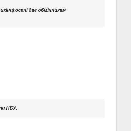
інці осені дає обмінникам
ти НБУ.