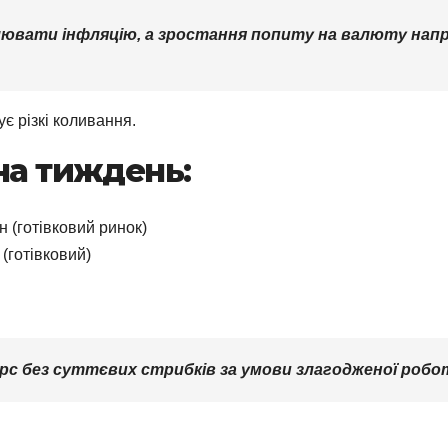
вати інфляцію, а зростання попиту на валюту наприк
є різкі коливання.
на тиждень:
н (готівковий ринок)
 (готівковий)
урс без суттєвих стрибків за умови злагодженої робо