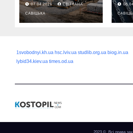
потрібно
ланц
07.04.2026
СВІТЛАНА
06.0
продумати до
вва
першої доставки
САВІЦЬКА
най
САВІЦЬ
на ділянку
1svobodnyi.kh.ua
hsc.lviv.ua
studlib.org.ua
biog.in.ua
lybid34.kiev.ua
times.od.ua
2023 ©. Всі права за