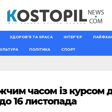
ЗДОРОВ’Я ТА КРАСА
ІНТЕР’ЄР
ЛАЙФХА
УЛЬТУРА
ПОЛІТИКА
СПОРТ
чим часом із курсом до
до 16 листопада