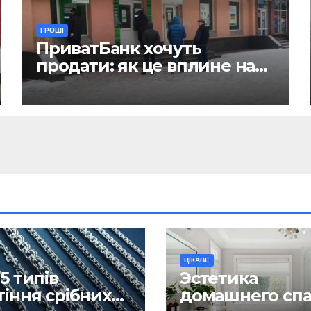
ГРОШІ
ПриватБанк хочуть
продати: як це вплине на
отримання зарплат, пенсій
і стипендій
ЦІКАВЕ
5 типів
Эстетика
тіння срібних
домашнего спа