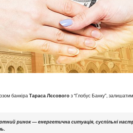
нозом банкіра
Тараса Лєсового
з “Глобус Банку”, залишати
ютний ринок — енергетична ситуація, суспільні настр
ь.