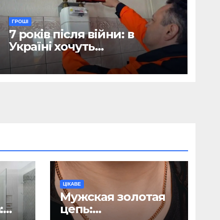
ГРОШІ
7 років після війни: в
Україні хочуть
відтермінувати
встановлення лічильників
для квартир, де є тільки
газова плита
ЦІКАВЕ
Мужская золотая
:
цепь: