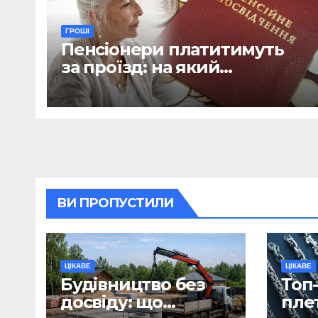
ГРОШІ
Пенсіонери платитимуть
за проїзд: на який
транспорт не діятиме
пільга
ВИ ПРОПУСТИЛИ
ЦІКАВЕ
ЦІКАВЕ
Будівництво без
Топ-
досвіду: що
пле