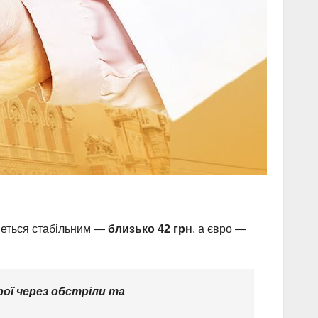
меться стабільним —
близько 42 грн
, а євро —
ої через обстріли та