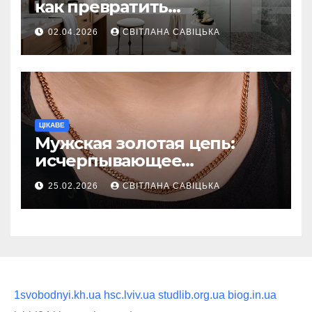
как превратить
ежедневную гигиену в
02.04.2026
СВІТЛАНА САВІЦЬКА
восстанавливающий
ритуал
ЦІКАВЕ
Мужская золотая цепь:
исчерпывающее
руководство по выбору
25.02.2026
СВІТЛАНА САВІЦЬКА
статусного украшения
1svobodnyi.kh.ua
hsc.lviv.ua
studlib.org.ua
biog.in.ua