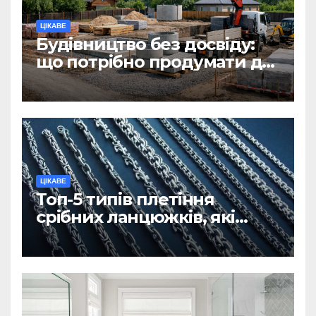
ЦІКАВЕ
Будівництво без досвіду:
що потрібно продумати до
першої доставки на
ділянку
ЦІКАВЕ
Топ-5 типів плетіння
срібних ланцюжків, які
вважаються
найнадійнішими