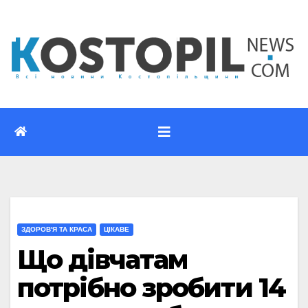
Перейти
до
вмісту
ЗДОРОВ'Я ТА КРАСА
ЦІКАВЕ
Що дівчатам
потрібно зробити 14