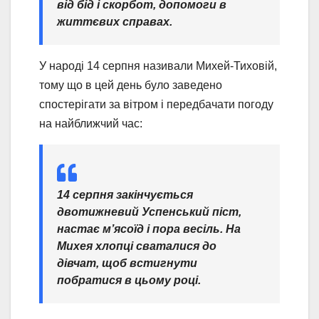
від бід і скорбот, допомоги в
життєвих справах.
У народі 14 серпня називали Михей-Тиховій,
тому що в цей день було заведено
спостерігати за вітром і передбачати погоду
на найближчий час:
14 серпня закінчується
двотижневий Успенський піст,
настає м’ясоїд і пора весіль. На
Михея хлопці сваталися до
дівчат, щоб встигнути
побратися в цьому році.