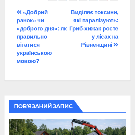
Навігація
«Добрий
Виділяє токсини,
ранок» чи
які паралізують:
записів
«доброго дня»: як
Гриб-хижак росте
правильно
у лісах на
вітатися
Рівненщині
українською
мовою?
ПОВ’ЯЗАНИЙ ЗАПИС