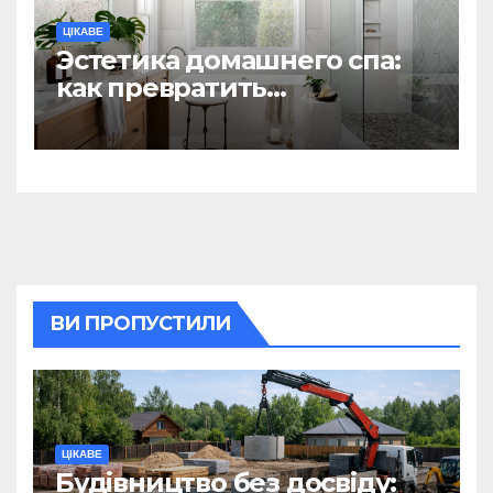
ЦІКАВЕ
Эстетика домашнего спа:
как превратить
ежедневную гигиену в
восстанавливающий
ритуал
ВИ ПРОПУСТИЛИ
ЦІКАВЕ
Будівництво без досвіду: