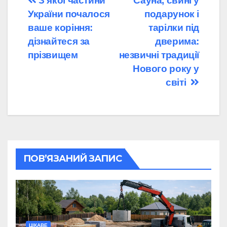
Навігація
З якої частини
Сауна, свині у
України почалося
подарунок і
записів
ваше коріння:
тарілки під
дізнайтеся за
дверима:
прізвищем
незвичні традиції
Нового року у
світі
ПОВ’ЯЗАНИЙ ЗАПИС
ЦІКАВЕ