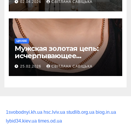
02.04.2026
СВІТЛАНА САВІЦЬКА
восстанавливающий
ритуал
ЦІКАВЕ
Мужская золотая цепь:
исчерпывающее
руководство по выбору
25.02.2026
СВІТЛАНА САВІЦЬКА
статусного украшения
1svobodnyi.kh.ua
hsc.lviv.ua
studlib.org.ua
biog.in.ua
lybid34.kiev.ua
times.od.ua