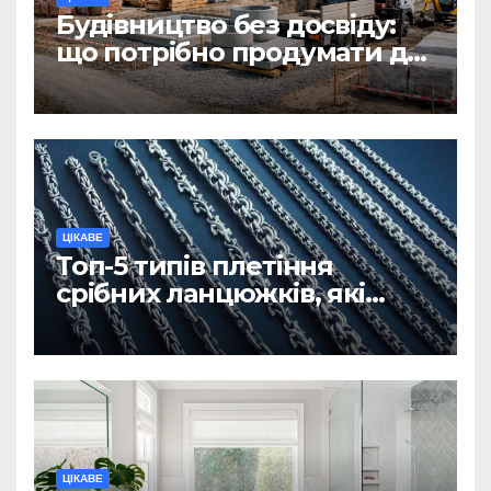
Будівництво без досвіду:
що потрібно продумати до
першої доставки на
ділянку
ЦІКАВЕ
Топ-5 типів плетіння
срібних ланцюжків, які
вважаються
найнадійнішими
ЦІКАВЕ