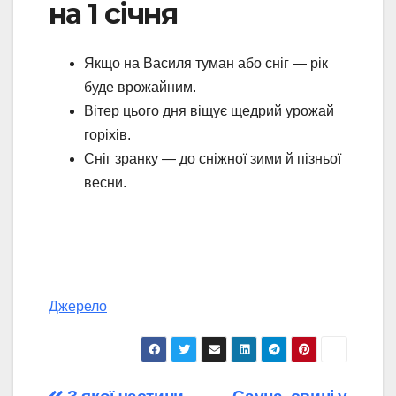
на 1 січня
Якщо на Василя туман або сніг — рік
буде врожайним.
Вітер цього дня віщує щедрий урожай
горіхів.
Сніг зранку — до сніжної зими й пізньої
весни.
Джерело