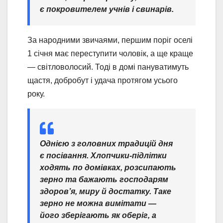
є покровителем учнів і свинарів.
За народними звичаями, першим поріг оселі
1 січня має переступити чоловік, а ще краще
— світловолосий. Тоді в домі пануватимуть
щастя, добробут і удача протягом усього
року.
Однією з головних традицій дня
є посівання. Хлопчики-підлітки
ходять по домівках, розсипають
зерно та бажають господарям
здоров’я, миру й достатку. Таке
зерно не можна вимітати —
його зберігають як оберіг, а