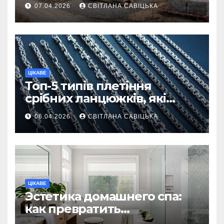
першої доставки на
07.04.2026
СВІТЛАНА САВІЦЬКА
ділянку
ЦІКАВЕ
Топ-5 типів плетіння
срібних ланцюжків, які
вважаються
06.04.2026
СВІТЛАНА САВІЦЬКА
найнадійнішими
ЦІКАВЕ
Эстетика домашнего спа:
как превратить
ежедневную гигиену в