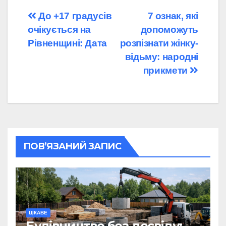
Навігація
До +17 градусів
7 ознак, які
очікується на
допоможуть
записів
Рівненщині: Дата
розпізнати жінку-
відьму: народні
прикмети
ПОВ’ЯЗАНИЙ ЗАПИС
ЦІКАВЕ
Будівництво без досвіду: