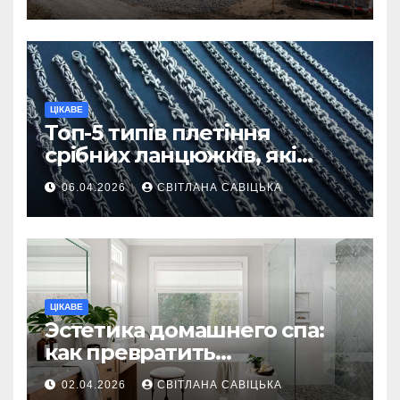
ділянку
ЦІКАВЕ
Топ-5 типів плетіння
срібних ланцюжків, які
вважаються
06.04.2026
СВІТЛАНА САВІЦЬКА
найнадійнішими
ЦІКАВЕ
Эстетика домашнего спа:
как превратить
ежедневную гигиену в
02.04.2026
СВІТЛАНА САВІЦЬКА
восстанавливающий