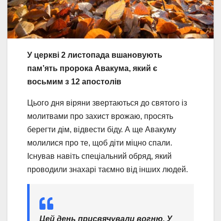
У церкві 2 листопада вшановують
пам’ять пророка Авакума, який є
восьмим з 12 апостолів
Цього дня віряни звертаються до святого із
молитвами про захист врожаю, просять
берегти дім, відвести біду. А ще Авакуму
молилися про те, щоб діти міцно спали.
Існував навіть спеціальний обряд, який
проводили знахарі таємно від інших людей.
Цей день присвячували вогню. У