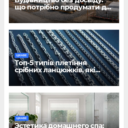
що потрібно продумати до
першої доставки на
ділянку
ЦІКАВЕ
Топ-5 типів плетіння
срібних ланцюжків, які
вважаються
найнадійнішими
ЦІКАВЕ
Эстетика домашнего спа: