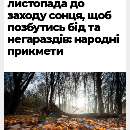
листопада до
заходу сонця, щоб
позбутись бід та
негараздів: народні
прикмети