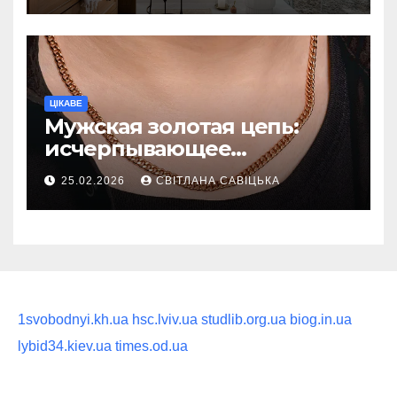
ритуал
ЦІКАВЕ
Мужская золотая цепь:
исчерпывающее
руководство по выбору
25.02.2026
СВІТЛАНА САВІЦЬКА
статусного украшения
1svobodnyi.kh.ua
hsc.lviv.ua
studlib.org.ua
biog.in.ua
lybid34.kiev.ua
times.od.ua