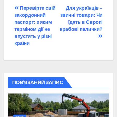
Навігація
Перевірте свій
Для українців –
закордонний
звичні товари: Чи
записів
паспорт: з яким
їдять в Європі
терміном дії не
крабові палички?
впустять у різні
країни
ПОВ’ЯЗАНИЙ ЗАПИС
ЦІКАВЕ