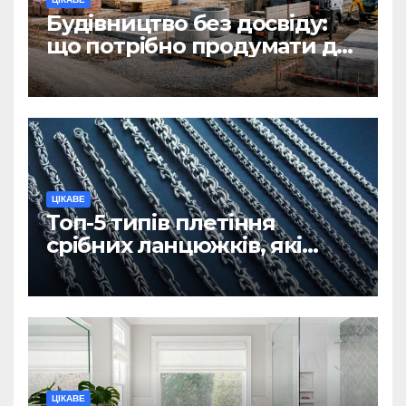
Будівництво без досвіду:
що потрібно продумати до
першої доставки на
ділянку
ЦІКАВЕ
Топ-5 типів плетіння
срібних ланцюжків, які
вважаються
найнадійнішими
ЦІКАВЕ