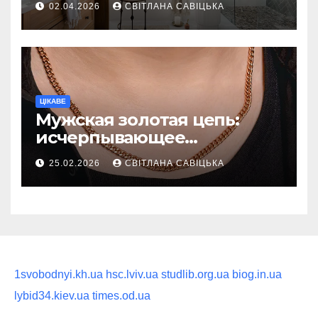
02.04.2026
СВІТЛАНА САВІЦЬКА
восстанавливающий
ритуал
ЦІКАВЕ
Мужская золотая цепь:
исчерпывающее
руководство по выбору
25.02.2026
СВІТЛАНА САВІЦЬКА
статусного украшения
1svobodnyi.kh.ua
hsc.lviv.ua
studlib.org.ua
biog.in.ua
lybid34.kiev.ua
times.od.ua