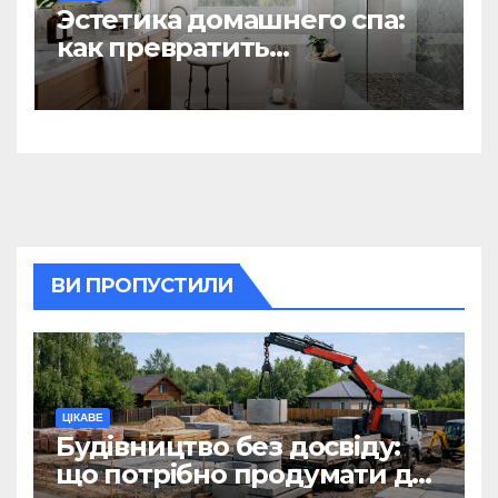
Эстетика домашнего спа:
как превратить
ежедневную гигиену в
восстанавливающий
ритуал
ВИ ПРОПУСТИЛИ
ЦІКАВЕ
Будівництво без досвіду:
що потрібно продумати до