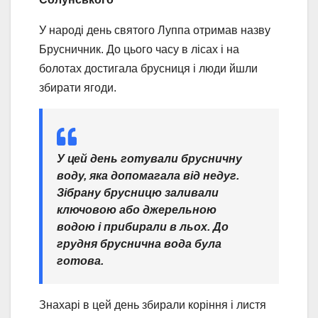
У народі день святого Луппа отримав назву
Брусничник. До цього часу в лісах і на
болотах достигала брусниця і люди йшли
збирати ягоди.
У цей день готували брусничну
воду, яка допомагала від недуг.
Зібрану брусницю заливали
ключовою або джерельною
водою і прибирали в льох. До
грудня бруснична вода була
готова.
Знахарі в цей день збирали коріння і листя