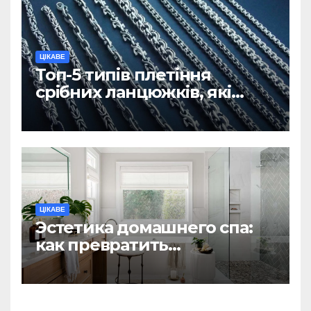
ЦІКАВЕ
Топ-5 типів плетіння
срібних ланцюжків, які
вважаються
найнадійнішими
ЦІКАВЕ
Эстетика домашнего спа:
как превратить
ежедневную гигиену в
восстанавливающий
ритуал