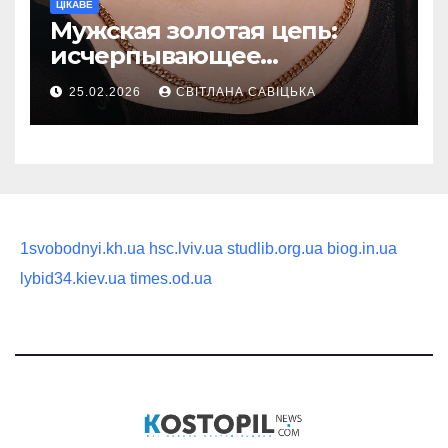
ЦІКАВЕ
Мужская золотая цепь:
исчерпывающее
руководство по выбору
25.02.2026
СВІТЛАНА САВІЦЬКА
статусного украшения
1svobodnyi.kh.ua
hsc.lviv.ua
studlib.org.ua
biog.in.ua
lybid34.kiev.ua
times.od.ua