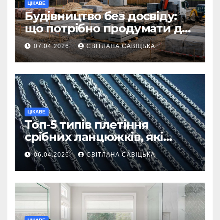
ЦІКАВЕ
Будівництво без досвіду:
що потрібно продумати до
першої доставки на
07.04.2026
СВІТЛАНА САВІЦЬКА
ділянку
ЦІКАВЕ
Топ-5 типів плетіння
срібних ланцюжків, які
вважаються
06.04.2026
СВІТЛАНА САВІЦЬКА
найнадійнішими