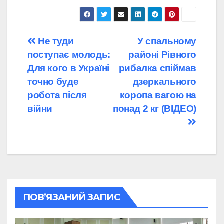
Навігація
Не туди
У спальному
поступає молодь:
районі Рівного
записів
Для кого в Україні
рибалка спіймав
точно буде
дзеркального
робота після
коропа вагою на
війни
понад 2 кг (ВІДЕО)
ПОВ’ЯЗАНИЙ ЗАПИС