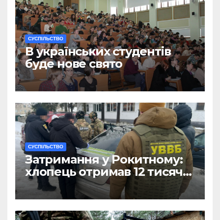
CУСПІЛЬСТВО
В українських студентів
буде нове свято
CУСПІЛЬСТВО
Затримання у Рокитному:
хлопець отримав 12 тисяч
Євро за допомогу
чоловікам