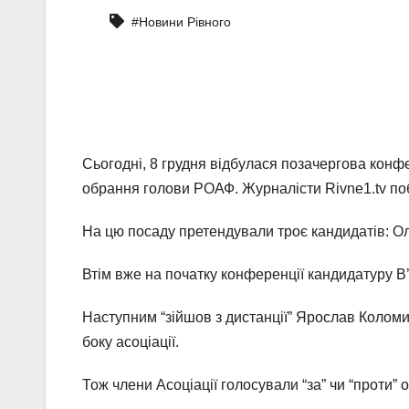
#Новини Рівного
Сьогодні, 8 грудня відбулася позачергова конф
обрання голови РОАФ. Журналісти Rivne1.tv поб
На цю посаду претендували троє кандидатів: О
Втім вже на початку конференції кандидатуру В’
Наступним “зійшов з дистанції” Ярослав Коломис
боку асоціації.
Тож члени Асоціації голосували “за” чи “проти”