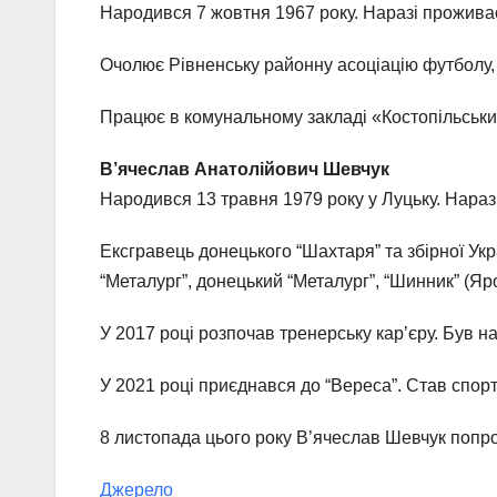
Народився 7 жовтня 1967 року. Наразі проживає
Очолює Рівненську районну асоціацію футболу,
Працює в комунальному закладі «Костопільський 
В’ячеслав Анатолійович Шевчук
Народився 13 травня 1979 року у Луцьку. Наразі
Ексгравець донецького “Шахтаря” та збірної Укр
“Металург”, донецький “Металург”, “Шинник” (Яро
У 2017 році розпочав тренерську кар’єру. Був на
У 2021 році приєднався до “Вереса”. Став спо
8 листопада цього року В’ячеслав Шевчук попр
Джерело