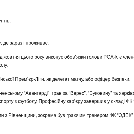
нтів:
, де зараз і проживає.
д жовтня цього року виконує обов’язки голови РОАФ, є чле
олу.
ської Прем’єр-Ліги, як делегат матчу, або офіцер безпеки.
енському “Авангарді”, грав за “Верес”, “Буковину” та харків
порту з футболу. Професійну кар’єру завершив у складі ФК 
нди з Рівненщини, зокрема був граючим тренером ФК “ОДЕК” 