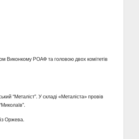
ном Виконкому РОАФ та головою двох комітетів
ський “Металіст”. У складі «Металіста» провів
“Миколаїв”.
із Оржева.