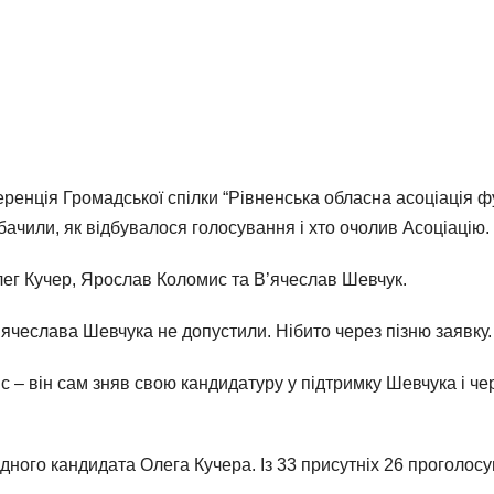
еренція Громадської спілки “Рівненська обласна асоціація ф
ачили, як відбувалося голосування і хто очолив Асоціацію.
лег Кучер, Ярослав Коломис та В’ячеслав Шевчук.
ячеслава Шевчука не допустили. Нібито через пізню заявку. 
 – він сам зняв свою кандидатуру у підтримку Шевчука і че
 одного кандидата Олега Кучера. Із 33 присутніх 26 проголос