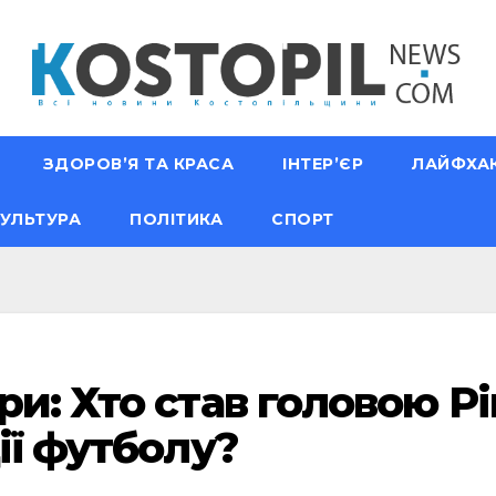
ЗДОРОВ’Я ТА КРАСА
ІНТЕР’ЄР
ЛАЙФХА
УЛЬТУРА
ПОЛІТИКА
СПОРТ
и: Хто став головою Р
ії футболу?