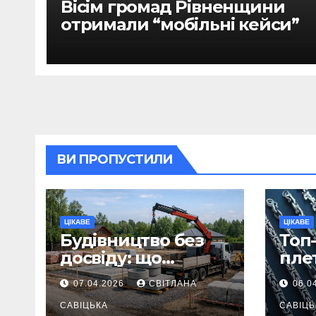
Вісім громад Рівненщини
отримали “мобільні кейси”
ВИ ПРОПУСТИЛИ
ЦІКАВЕ
ЦІКАВЕ
Будівництво без
Топ-
досвіду: що
пле
потрібно
ланц
07.04.2026
СВІТЛАНА
06.0
продумати до
вва
першої доставки
САВІЦЬКА
най
САВІЦЬ