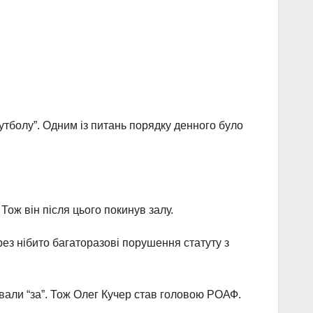
утболу”. Одним із питань порядку денного було
Тож він після цього покинув залу.
рез нібито багаторазові порушення статуту з
ували “за”. Тож Олег Кучер став головою РОАФ.