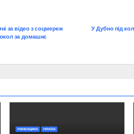
ні за відео з соцмереж
У Дубно під ко
токол за домашнє
РІВНЕНЩИНА
УКРАЇНА