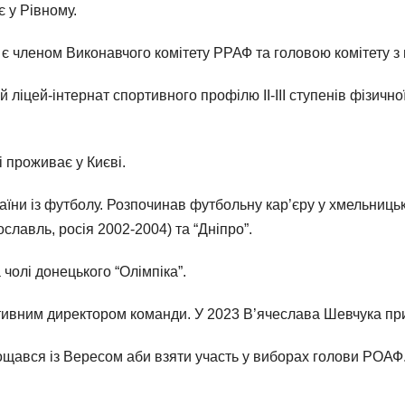
 у Рівному.
 є членом Виконавчого комітету РРАФ та головою комітету 
ліцей-інтернат спортивного профілю ІІ-ІІІ ступенів фізичної
 проживає у Києві.
аїни із футболу. Розпочинав футбольну кар’єру у хмельницько
славль, росія 2002-2004) та “Дніпро”.
 чолі донецького “Олімпіка”.
ртивним директором команди. У 2023 В’ячеслава Шевчука пр
ощався із Вересом аби взяти участь у виборах голови РОАФ