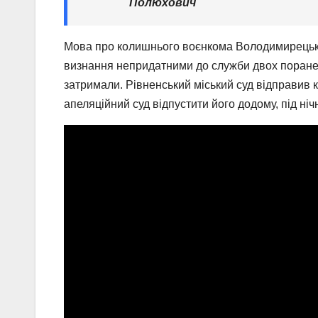
Полюхович
Мова про колишнього воєнкома Володимирецького
визнання непридатними до служби двох поранени
затримали. Рівненський міський суд відправив 
апеляційний суд відпустити його додому, під ні