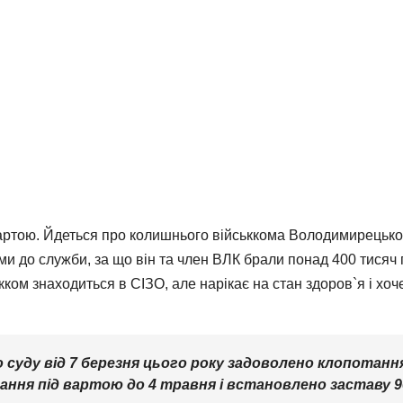
артою. Йдеться про колишнього військкома Володимирецьког
ми до служби, за що він та член ВЛК брали понад 400 тисяч 
ком знаходиться в СІЗО, але нарікає на стан здоров`я і хоче
о суду від 7 березня цього року задоволено клопотанн
мання під вартою до 4 травня і встановлено заставу 90