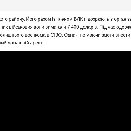
 району. Його разом із членом ВЛК підозрюють в організаці
х військових вони вимагали 7 400 доларів. Під час одержан
колишнього воєнкома в СІЗО. Однак, не маючи змоги внести 
чний домашній арешт.