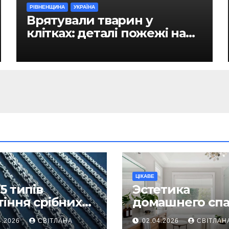
РІВНЕНЩИНА
УКРАЇНА
Врятували тварин у
клітках: деталі пожежі на
ринку в Рівному
ЦІКАВЕ
5 типів
Эстетика
тіння срібних
домашнего спа
южків, які
как превратит
4.2026
СВІТЛАНА
02.04.2026
СВІТЛАН
жаються
ежедневную