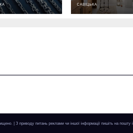
надійнішими
КА
гигиену в
САВІЦЬКА
восстанавлив
ий ритуал
хищено.
|
З приводу питань реклами чи іншої інформації пишіть на пошту