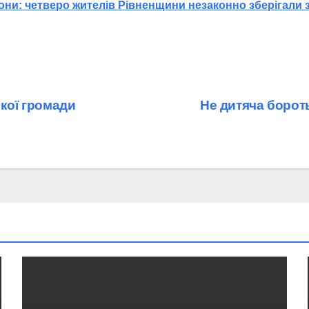
трони: четверо жителів Рівненщини незаконно зберігали
ької громади
Не дитяча борот