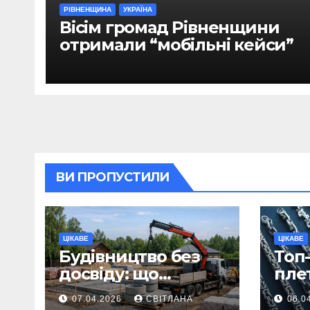
РІВНЕНЩИНА
УКРАЇНА
Вісім громад Рівненщини
отримали “мобільні кейси”
ВИ ПРОПУСТИЛИ
ЦІКАВЕ
ЦІКАВЕ
Будівництво без
Топ-
досвіду: що
пле
потрібно
ланц
07.04.2026
СВІТЛАНА
06.0
продумати до
вва