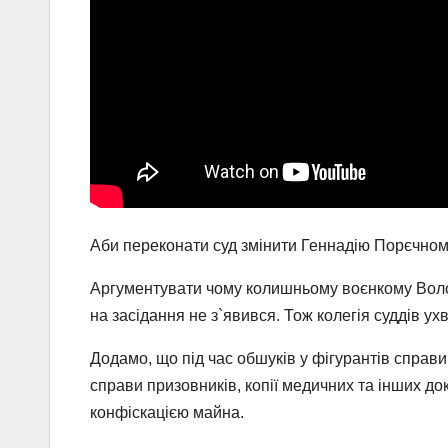
Аби переконати суд змінити Геннадію Порєчному 
Аргументувати чому колишньому воєнкому Воло
на засідання не з`явився. Тож колегія суддів 
Додамо, що під час обшуків у фігурантів справи
справи призовників, копії медичних та інших до
конфіскацією майна.