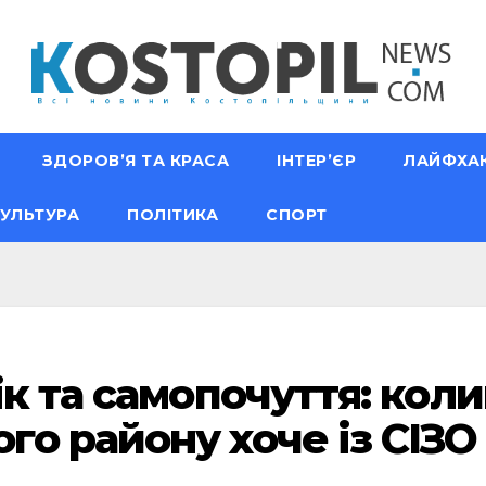
ЗДОРОВ’Я ТА КРАСА
ІНТЕР’ЄР
ЛАЙФХА
УЛЬТУРА
ПОЛІТИКА
СПОРТ
ік та самопочуття: кол
о району хоче із СІЗО