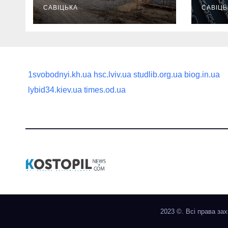
першої доставки
САВІЦЬКА
най
САВІЦЬ
на ділянку
1svobodnyi.kh.ua
hsc.lviv.ua
studlib.org.ua
biog.in.ua
lybid34.kiev.ua
times.od.ua
2023 ©. Всі права за