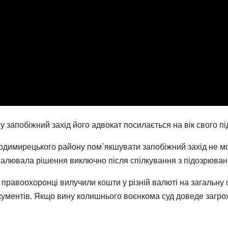
запобіжний захід його адвокат посилається на вік свого під
димирецького району пом`якшувати запобіжний захід не мо
ухвалювала рішення виключно після спілкування з підозрюван
 правоохоронці вилучили кошти у різній валюті на загальну 
кументів. Якщо вину колишнього воєнкома суд доведе загрожу