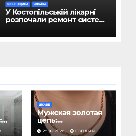
РІВНЕНЩИНА
УКРАЇНА
У Костопільській лікарні
розпочали ремонт системи
гарячого водопостачання
ЦІКАВЕ
Мужская золотая
:
цепь:
ь
исчерпывающее
А
25.02.2026
СВІТЛАНА
руководство по