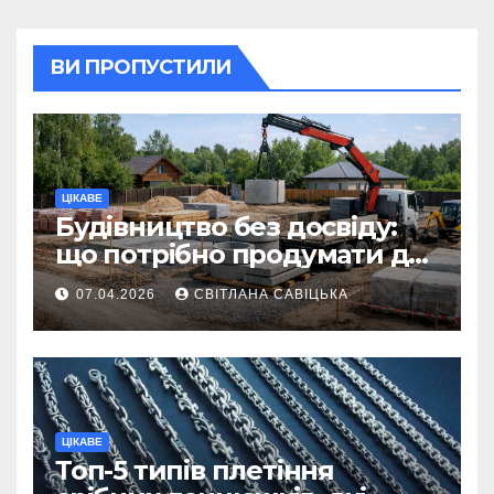
ВИ ПРОПУСТИЛИ
ЦІКАВЕ
Будівництво без досвіду:
що потрібно продумати до
першої доставки на
07.04.2026
СВІТЛАНА САВІЦЬКА
ділянку
ЦІКАВЕ
Топ-5 типів плетіння