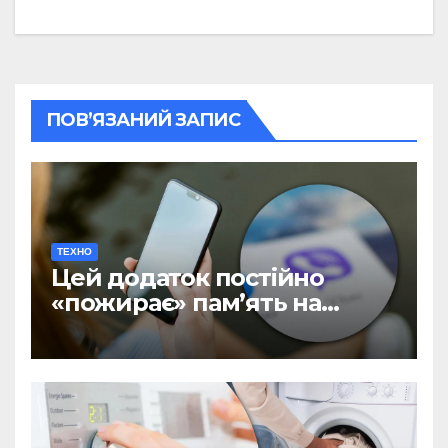
ПОВ’ЯЗАНИЙ ЗАПИС
ТЕХНО
Цей додаток постійно
«пожирає» пам’ять на
телефоні: як вирішити
проблему в кілька кліків