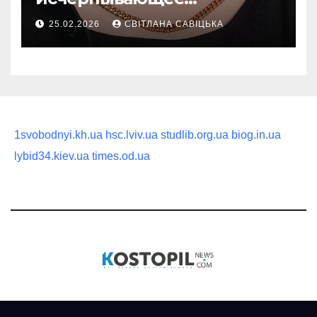
руководство по выбору
25.02.2026
СВІТЛАНА САВІЦЬКА
статусного украшения
1svobodnyi.kh.ua
hsc.lviv.ua
studlib.org.ua
biog.in.ua
lybid34.kiev.ua
times.od.ua