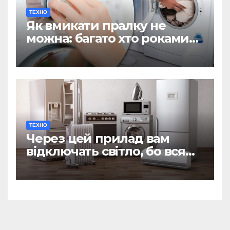
ТЕХНО
Як вмикати пралку не
можна: багато хто роками
робить таку помилку
ТЕХНО
Через цей прилад вам
відключать світло, бо вся
техніка згорить: Пристрій є
у кожному домі