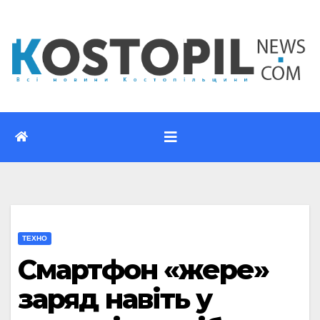
Перейти
до
вмісту
ТЕХНО
Смартфон «жере»
заряд навіть у