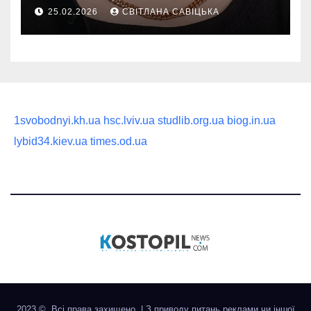
руководство по выбору
25.02.2026
СВІТЛАНА САВІЦЬКА
статусного украшения
1svobodnyi.kh.ua
hsc.lviv.ua
studlib.org.ua
biog.in.ua
lybid34.kiev.ua
times.od.ua
2023 ©. Всі права захищено.
|
З приводу питань реклами чи іншої