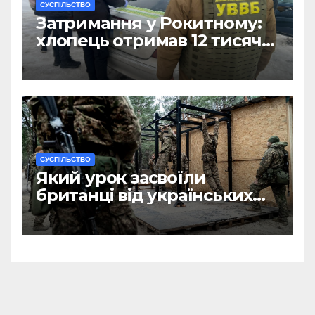
CУСПІЛЬСТВО
Затримання у Рокитному:
хлопець отримав 12 тисяч
Євро за допомогу
чоловікам
CУСПІЛЬСТВО
Який урок засвоїли
британці від українських
військових?