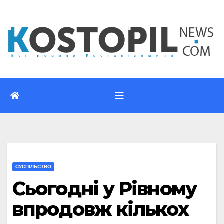
Перейти
до
вмісту
CУСПІЛЬСТВО
Сьогодні у Рівному
впродовж кількох