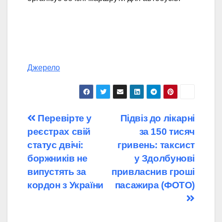
Джерело
Навігація
Перевірте у
Підвіз до лікарні
реєстрах свій
за 150 тисяч
записів
статус двічі:
гривень: таксист
боржників не
у Здолбунові
випустять за
привласнив гроші
кордон з України
пасажира (ФОТО)