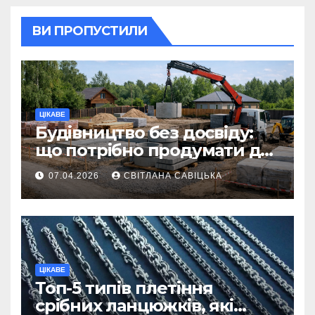
ВИ ПРОПУСТИЛИ
ЦІКАВЕ
Будівництво без досвіду:
що потрібно продумати до
першої доставки на
07.04.2026
СВІТЛАНА САВІЦЬКА
ділянку
ЦІКАВЕ
Топ-5 типів плетіння
срібних ланцюжків, які