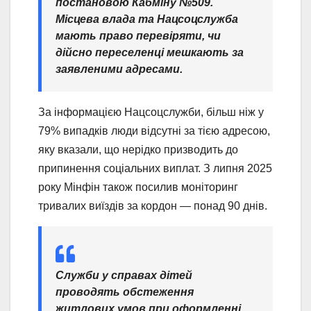
постановою Кабміну №509.
Місцева влада та Нацсоцслужба
мають право перевіряти, чи
дійсно переселенці мешкають за
заявленими адресами.
За інформацією Нацсоцслужби, більш ніж у
79% випадків люди відсутні за тією адресою,
яку вказали, що нерідко призводить до
припинення соціальних виплат. З липня 2025
року Мінфін також посилив моніторинг
тривалих виїздів за кордон — понад 90 днів.
Служби у справах дітей
проводять обстеження
житлових умов при оформленні