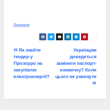
Джерело
Навігація
Як знайти
Українцям
тендер у
доведеться
записів
Прозорро на
замінити паспорт-
закупівлю
книжечку? Коли
електроенергії?
цього не уникнути