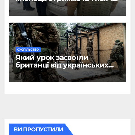
Євро за допомогу
чоловікам
CУСПІЛЬСТВО
Який урок засвоїли
британці від українських
військових?
ВИ ПРОПУСТИЛИ