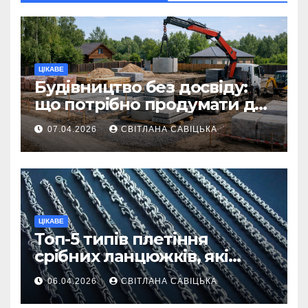
ЦІКАВЕ
Будівництво без досвіду:
що потрібно продумати до
першої доставки на
07.04.2026
СВІТЛАНА САВІЦЬКА
ділянку
ЦІКАВЕ
Топ-5 типів плетіння
срібних ланцюжків, які
вважаються
06.04.2026
СВІТЛАНА САВІЦЬКА
найнадійнішими