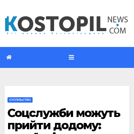
Перейти
до
вмісту
CУСПІЛЬСТВО
Соцслужби можуть
прийти додому: