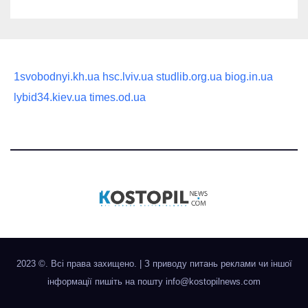
1svobodnyi.kh.ua
hsc.lviv.ua
studlib.org.ua
biog.in.ua
lybid34.kiev.ua
times.od.ua
2023 ©. Всі права захищено.
|
З приводу питань реклами чи іншої
інформації пишіть на пошту
info@kostopilnews.com