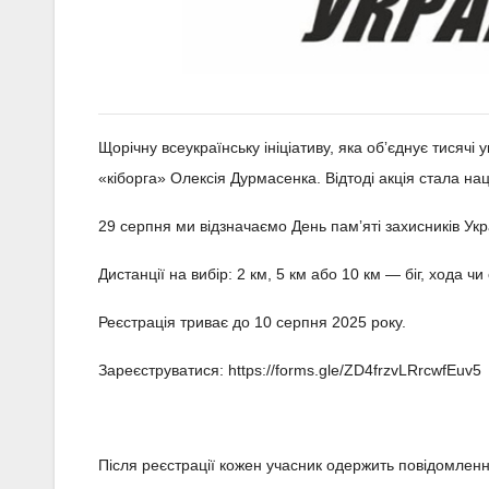
Щорічну всеукраїнську ініціативу, яка обʼєднує тисячі 
«кіборга» Олексія Дурмасенка. Відтоді акція стала нац
29 серпня ми відзначаємо День памʼяті захисників Укр
Дистанції на вибір: 2 км, 5 км або 10 км — біг, хода ч
Реєстрація триває до 10 серпня 2025 року.
Зареєструватися: https://forms.gle/ZD4frzvLRrcwfEuv5
Після реєстрації кожен учасник одержить повідомлення