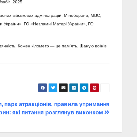
#забіг_2025
бласних військових адміністрацій, Міноборони, МВС,
и України», ГО «Незламні Матері України», ГО
ячність. Кожен кілометр — це памʼять. Шаную воїнів.
, парк атракціонів, правила утримання
рин: які питання розглянув виконком