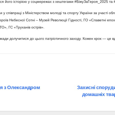
итися його історією у соцмережах з хештегами #БіжуЗаГероя_2025 та 
и у співпраці з Міністерством молоді та спорту України за участі о
оїв Небесної Сотні – Музей Революції Гідності, ГО «Славетні епох
ТО», ГС «Труханів острів».
мади долучитися до цього патріотичного заходу. Кожен крок — це вд
я з Олександром
Захисні споруди
домашніх тва