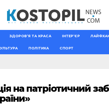
ЗДОРОВ’Я ТА КРАСА
ІНТЕР’ЄР
ЛАЙФХА
УЛЬТУРА
ПОЛІТИКА
СПОРТ
ія на патріотичний заб
країни»