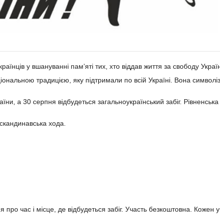
українців у вшануванні памʼяті тих, хто віддав життя за свободу Укра
іональною традицією, яку підтримали по всій Україні. Вона символізує
аїни, а 30 серпня відбудеться загальноукраїнський забіг. Рівненська
и скандинавська хода.
 про час і місце, де відбудеться забіг. Участь безкоштовна. Кожен у