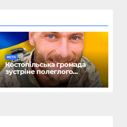
МІСТО
Костопільська громада
зустріне полеглого
головного сержанта Сергія
Василюка