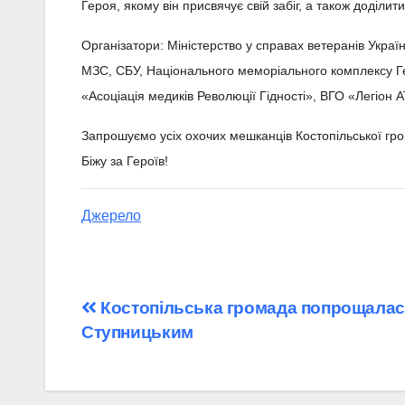
Героя, якому він присвячує свій забіг, а також доділ
Організатори: Міністерство у справах ветеранів Україн
МЗС, СБУ, Національного меморіального комплексу Гер
«Асоціація медиків Революції Гідності», ВГО «Легіон А
Запрошуємо усіх охочих мешканців Костопільської гро
Біжу за Героїв!
Джерело
Навігація
Костопільська громада попрощалас
Ступницьким
записів