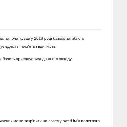
їни, започаткував у 2018 році батько загиблого
 єдність, памʼять і вдячність.
 область приєднується до цього заходу.
часник може закріпити на своєму одязі імʼя полеглого