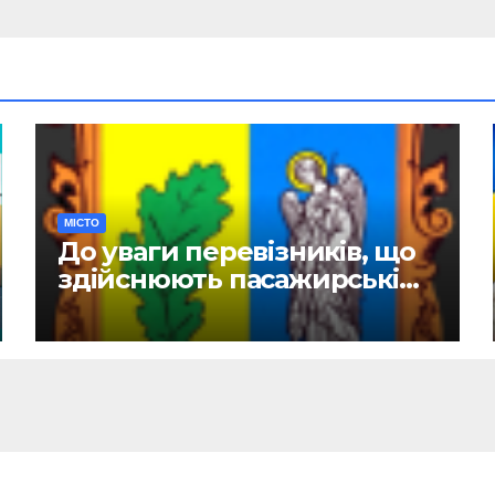
МІСТО
До уваги перевізників, що
здійснюють пасажирські
перевезення