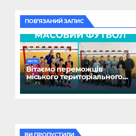
ПОВ’ЯЗАНИЙ ЗАПИС
МІСТО
Вітаємо переможців
міського територіального
етапу змагань «Пліч-о-пліч:
Всеукраїнські шкільні ліги»
ВИ ПРОПУСТИЛИ