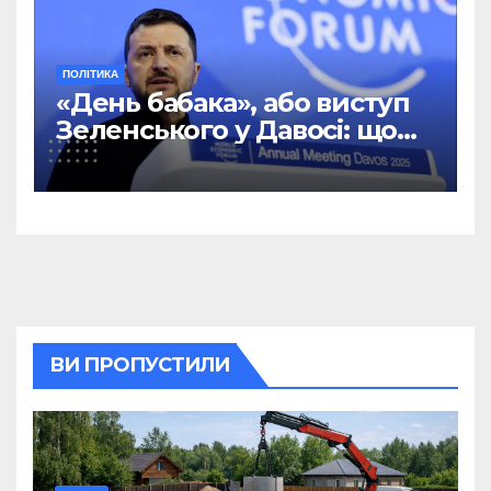
ПОЛІТИКА
«День бабака», або виступ
Зеленського у Давосі: що
саме сказав Президент
(ФОТО/ВІДЕО)
ВИ ПРОПУСТИЛИ