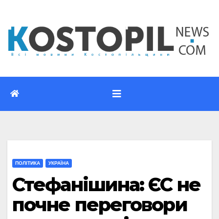
Перейти
до
вмісту
ПОЛІТИКА
УКРАЇНА
Стефанішина: ЄС не
почне переговори