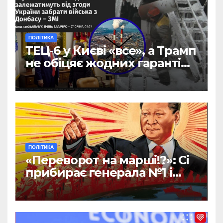
ПОЛІТИКА
ТЕЦ-6 у Києві «все», а Трамп
не обіцяє жодних гарантій –
без виходу ЗСУ з Донбасу
(ФОТО)
ПОЛІТИКА
«Переворот на марші!?»: Сі
прибирає генерала №1 і
бере на себе керівництво
Армією Китаю (ФОТО)