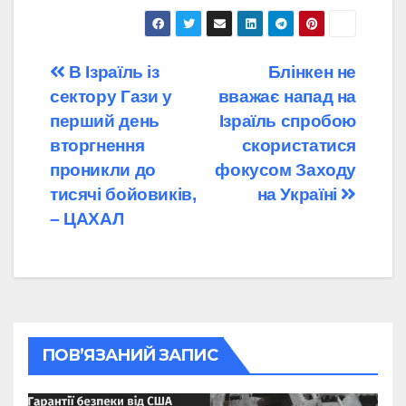
Навігація
В Ізраїль із
Блінкен не
сектору Гази у
вважає напад на
записів
перший день
Ізраїль спробою
вторгнення
скористатися
проникли до
фокусом Заходу
тисячі бойовиків,
на Україні
– ЦАХАЛ
ПОВ’ЯЗАНИЙ ЗАПИС